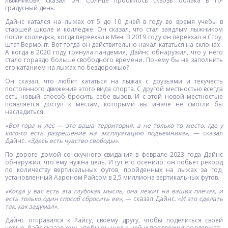
лыжников», сказал он. Солнце пробилось сквозь облака в 10-
градусный день.
Дайнс катался на лыжах от 5 до 10 дней в году во время учебы в
старшей школе и колледже. Он сказал, что стал заядлым лыжником
после колледжа, когда переехал в Мэн. В 2019 году он переехал в Стоу,
штат Вермонт. Вот тогда он действительно начал кататься на склонах .
А когда в 2020 году грянула пандемия, Дайнс обнаружил, что у него
стало гораздо больше свободного времени. Почему бы не заполнить
его катанием на лыжах по бездорожью?
Он сказал, что любит кататься на лыжах с друзьями и текучесть
постоянного движения этого вида спорта. С другой местностью всегда
есть новый способ бросить себе вызов. И с этой новой местностью
появляется доступ к местам, которыми вы иначе не смогли бы
насладиться.
«Вся гора и лес — это ваша территория, а не только то место, где у
кого-то есть разрешение на эксплуатацию подъемника»,
— сказал
Дайнс.
«Здесь есть чувство свободы».
По дороге домой со скучного свидания в феврале 2023 года Дайнс
обнаружил, что ему нужна цель. И тут его осенило: он побьет рекорд
по количеству вертикальных футов, пройденных на лыжах за год,
установленный Аароном Райсом в 2,5 миллиона вертикальных футов.
«Когда у вас есть эта глубокая мысль, она лежит на ваших плечах, и
есть только один способ сбросить ее»
, — сказал Дайнс.
«И это сделать
так, как задумал».
Дайнс отправился к Райсу, своему другу, чтобы поделиться своей
целью. Райс сказал ему, чтобы он шел к ней и предложил поддержать