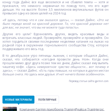
концу года Дайнс все еще веселился и не сбавлял темпа — хотя и
признался, что немного нервничал по поводу того, что его ждет
дальше. Но на высоте более 3,5 миллионов вертикальных футов он
превысил одну из своих целей на 2024 год.
«Я здесь, потому что я сам оказался здесь»
, — сказал Дайнс.
«Это не
было передо мной на красной дорожке. То, что красной дорожки нет
для вас, не значит, что вы не можете туда попасть».
Другие его цели? Вдохновлять других, видеть красивые виды и
встречать классных людей. Проверяйте, проверяйте и проверяйте. Он
хотел гордиться своими последними неделями катания на лыжах на
родной горе в окружении горнолыжного сообщества Стоу, которое
поддерживало его весь год.
В то декабрьское утро пятницы лыжник, с которым общался Дайнс,
сказал, что собирается «сегодня провести день Ноя». Когда они
прошли мимо друг друга позже тем же днем, Дайнс сказал ему выпить
чашечку кофе.
«Здесь невероятное чувство общности… вот почему я
здесь»
, — сказал Дайнс.
«Есть горы повыше, на которых в других местах
больше снега. Но здесь мои друзья. И нет ничего более особенного».
Перевод статьи сайта garmin.com
НОВЫЕ МАТЕРИАЛЫ
ПОПУЛЯРНЫЕ
Компания Garmin приобрела TrainingPeaks и TrainHeroic,