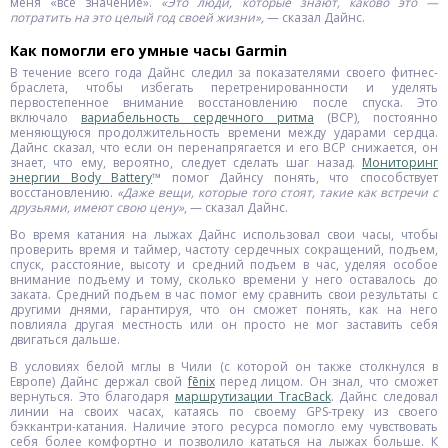
меня «все значение».
«Это люди, которые знают, каково это —
потратить на это целый год своей жизни»,
— сказал Дайнс.
Как помогли его умные часы Garmin
В течение всего года Дайнс следил за показателями своего фитнес-
браслета, чтобы избегать перетренированности и уделять
первостепенное внимание восстановлению после спуска. Это
включало
вариабельность сердечного ритма
(ВСР), постоянно
меняющуюся продолжительность времени между ударами сердца.
Дайнс сказал, что если он перенапрягается и его ВСР снижается, он
знает, что ему, вероятно, следует сделать шаг назад.
Мониторинг
энергии Body Battery
™ помог Дайнсу понять, что способствует
восстановлению.
«Даже вещи, которые того стоят, такие как встречи с
друзьями, имеют свою цену»
, — сказал Дайнс.
Во время катания на лыжах Дайнс использовал свои часы, чтобы
проверить время и таймер, частоту сердечных сокращений, подъем,
спуск, расстояние, высоту и средний подъем в час, уделяя особое
внимание подъему и тому, сколько времени у него оставалось до
заката. Средний подъем в час помог ему сравнить свои результаты с
другими днями, гарантируя, что он сможет понять, как на него
повлияла другая местность или он просто не мог заставить себя
двигаться дальше.
В условиях белой мглы в Чили (с которой он также столкнулся в
Европе) Дайнс держал свой
fēnix
перед лицом. Он знал, что сможет
вернуться. Это благодаря
маршрутизации TracBack
. Дайнс следовал
линии на своих часах, катаясь по своему GPS-треку из своего
бэккантри-катания. Наличие этого ресурса помогло ему чувствовать
себя более комфортно и позволило кататься на лыжах больше. К