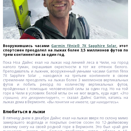
Вооружившись часами
Garmin fēnix® 7X Sapphire Solar
, этот
спортсмен преодолел на лыжах более 3,5 миллионов футов по
трем континентам за один год.
Пока Ноа Дайнс ехал на лыжах над линией леса в Чили, на город
наполз туман, окрашивая окрестности в тот же оттенок белого.
Преподаватель и лыжник, вооруженный умными часами Garmin fēnix
7X Sapphire Solar , находился на третьем континенте в своем
стремлении преодолеть на лыжах более 3 миллионов вертикальных
футов и побить рекорд по количеству вертикальных футов,
пройденных с помощью человеческой силы за один год. Но на той
горе в Чили в условиях белой мглы он не мог видеть, куда идет.
«Это
страшно, это дезориентирует»
, — сказал Дайнс Garmin, катаясь на
лыжах дома в Вермонте.
«Вы понятия не имеете, где находитесь»
.
Влюбиться в лыжи
В пятницу днем ​​в декабре Дайнс ехал на лыжах вверх по склону мимо
замерзшего водопада и покрытых снегом сосен по 12-дюймовому
свежему снегу на своей родной горе в Вермонте. Это был «рай для