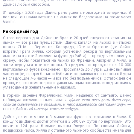
Дайнса любым способом.
31 декабря 2023 года Дайнс рано ушел с новогодней вечеринки. В
полночь он начал катание на лыжах по бездорожью на своих часах
Garmin.
Рекордный год
С того первого дня Дайнс не брал и 20 дней отпуска от катания на
лыжах — все ради путешествий. Дайнс катался на лыжах в четырех
штатах США — Вермонте, Колорадо, Юте и Орегоне (где Дайнс
встретил Грега Хилла, который установил рекорд по вертикальным
лыжам на высоте 2 миллиона футов до Райса) — прежде чем покинуть
страну, чтобы покататься на лыжах во Франции, Австрии и Чили, а
затем вернуться в те же штаты. В среднем он преодолевал 10 000
вертикальных футов ежедневно. Просыпаясь до 7 утра, Дайнс выпивал
чашку кофе, съедал банан и бублик и отправлялся на склоны к 8 утра
на следующие 7-8 часов — и все это без подъемников. Остаток дня он
проводил, экономя энергию, давая мышцам заживать и подпитываясь
углеводами (и жевательными мишками).
В горной деревне Фареллонес, Чили, недалеко от Сантьяго, Дайнс
наблюдал «великолепные» закаты.
«Даже если весь день было серо,
солнце скрывалось за облаками, и небо взрывалось световым шоу»,
—
сказал Дайнс.
«Я никогда этого не забуду».
Дайнс достиг отметки в 3 миллиона футов по вертикали в Чили. К
концу года Дайнс достиг отметки в 3 590 097 футов по вертикали. Это
почти в 124 раза больше высоты Эвереста. По словам Дайнса,
поддержка Райса, Хилла и остального лыжного сообщества имела для