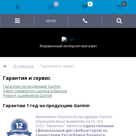
0
0
0
МЕНЮ
Фирменный интернет-магазин
Поддержка
Гарантия и сервис
Гарантия и сервис
Гарантии на продукцию Garmin
Адрес сервисного центра в Минске
Ремонт ошейников Garmin
Гарантии 1 год на продукцию Garmin
Уважаемые покупатели продукции Garmin,
обращаем ваше внимание на то, что
ООО "Амнитекс" является
единственным
официальным дистрибьютором на
территории Республики Беларусь
.