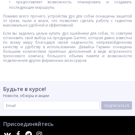
• предоставляет возможность планировать и создавать
последующие маршруты.
Помимо всего прочего, устройства gps для собак оснащены защитой
от грязи, пыли и влаги, что позволяет сделать работу с гаджетом
максимально удобной и эффективной.
Если вы задались целью купить gps ошейники для собак, то советуем
остановить свой выбор на продукции Garmin, которая давно известна
по всему миру благодаря своей надежности, непревзойденному
качеству и удобству в использовании. Девайсы Гармин оснащены
большим количеством приятных дополнений в виде встроенного
трехосевого компаса, большого объема памяти и возможности
подключения других фирменных аксессуаров.
Будьте в курсе!
Новости, обзоры и акции
ПОДПИСАТЬСЯ
Присоединяйтесь