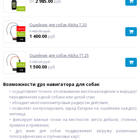
2 985.00
От
руб.
NEW
Ошейник для собак Alpha T 20
ЦЕНА
1 450.00 руб.
NEW
1 400.00
руб.
-3%
Ошейник для собак Alpha TT 25
1 550.00 руб.
NEW
1 500.00
руб.
-3%
Возможности gps навигатора для собак
• осуществляет точное отслеживание местонахождения и маршрут
передвижения одной собаки или целой стаи;
• обладает многокилометровым радиусом действия;
• позволяет контролировать заряд батареи на ошейнике каждого
питомца;
• фиксирует важные точки на местности: места добычи, стоянки,
привала и приманки;
• gps маяк для собак поддерживает загрузку различных
топографических и спутниковых карт;