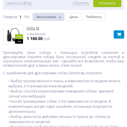
Скрыть подбор
Сбросить
ПОКАЗАТЬ
1
Товаров:
По
:
Умолчанию
Цене
Рейтингу
Delta SE
1 256.00 руб.
NEW
1 160.00
руб.
-8%
Тренируйте свою собаку с помощью устройств слежения и
дрессировки! Научите собаку быть послушной, следите за охотой и
ограничьте нежелательный лай - сделайте все возможное, чтобы ваш
четвероногий друг и ваша жизнь стали лучше!
С ошейником для дрессировки собак Garmin вы получите:
• Выбор тренировочного плана, в зависимости от модели можно
выбрать 3-6 тренировочных моделей.
• Выбор способа корректировки поведения собаки: звуковой
сигнал или вибрация.
• Кол-во тренируемых собак: 3-6 в зависимости от модели. В
комплектацию входит один ошейник, остальные покупаются
дополнительно.
• Выбор дальности действия сигнала от пульта до собаки (в
зависимости от модели).
• Регистрация лая BarkLimiter detect ( у моделей Delta Sport, Delta