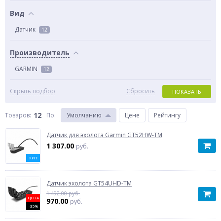
Вид
Датчик
12
Производитель
GARMIN
12
Скрыть подбор
Сбросить
ПОКАЗАТЬ
12
Товаров:
По
:
Умолчанию
Цене
Рейтингу
Датчик для эхолота Garmin GT52HW-TM
1 307.00
руб.
ХИТ
Датчик эхолота GT54UHD-TM
1 492.00 руб.
ЦЕНА
970.00
руб.
-35%