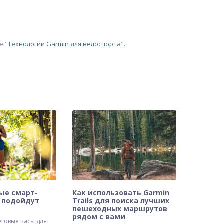
е "
Технологии Garmin для велоспорта
".
ые смарт-
Как использовать Garmin
n подойдут
Trails для поиска лучших
пешеходных маршрутов
рядом с вами
еговые часы для