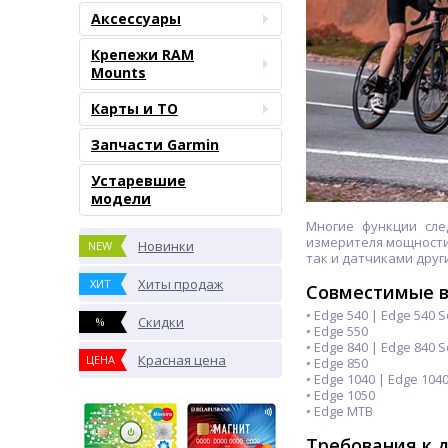
Аксессуары
Крепежи RAM
Mounts
Карты и ТО
Запчасти Garmin
Устаревшие
модели
Многие функции сле
измерителя мощности
Новинки
NEW
так и датчиками друг
Хиты продаж
ХИТ
Совместимые 
• Edge 540 | Edge 540 S
Скидки
%
• Edge 550
• Edge 840 | Edge 840 S
Красная цена
ЦЕНА
• Edge 850
• Edge 1040 | Edge 1040
• Edge 1050
• Edge MTB
Требования к 