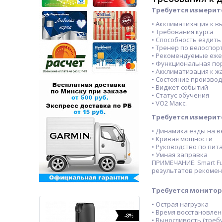
Требуется измерит
• Акклиматизация к в
• Требования курса
• Способность ездить
• Тренер по велоспор
• Рекомендуемые еж
• Функциональная по
• Акклиматизация к ж
• Состояние произво
• Виджет событий
• Статус обучения
• VO2 Макс.
Требуется измерит
• Динамика езды на 
• Кривая мощности
• Руководство по пи
• Умная заправка
ПРИМЕЧАНИЕ: Smart Fu
результатов рекомен
Требуется монитор
• Острая нагрузка
• Время восстановлен
-28%
-8%
• Выносливость (треб