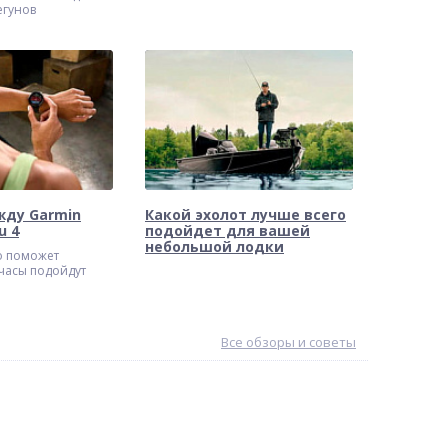
егунов
жду Garmin
Какой эхолот лучше всего
u 4
подойдет для вашей
небольшой лодки
о поможет
 часы подойдут
Все обзоры и советы