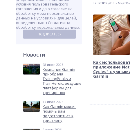
течение дня с оценк
условия пользовательского
здоровья в режиме 
соглашения и даю согласие на
времени
обработку моих персональных
данных на условиях и для целей,
определенных в Согласии на
обработку персональных данных.
ПОДПИСАТЬСЯ
Новости
Как использова
28 июля 2026
приложение Nat
Компания Garmin
Cycles° с умным
приобрела
Garmin
TrainingPeaks и
TrainHeroic, ведущие
платформы для
тренировок
17 июля 2026
Как Garmin может
помочь вам
подготовиться к
триатлону
9 июля 2026