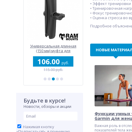
• Эффект тренировки
• Тренировочная наг
• Фокус тренировочн
• Оценка стресса во 
Подробное объяснени
прочный
Универсальная длинная
Поворотное креплен
НОВЫЕ МАТЕРИА
(150 мм) муфта для
для Panoptix LiveScop
креплений RAM под шары
0
106.00
330.00
25 мм (1")
руб.
руб.
руб.
уб.
115.00 руб.
497.00 руб.
Будьте в курсе!
Новости, обзоры и акции
Функции умных 
Garmin для жен
Важная роль в отсл
Нажимая кнопку
показателей тела ж
«Подписаться!», я принимаю