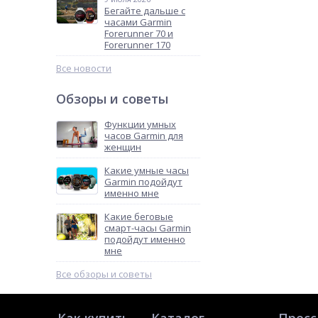
Бегайте дальше с
часами Garmin
Forerunner 70 и
Forerunner 170
Все новости
Обзоры и советы
Функции умных
часов Garmin для
женщин
Какие умные часы
Garmin подойдут
именно мне
Какие беговые
смарт-часы Garmin
подойдут именно
мне
Все обзоры и советы