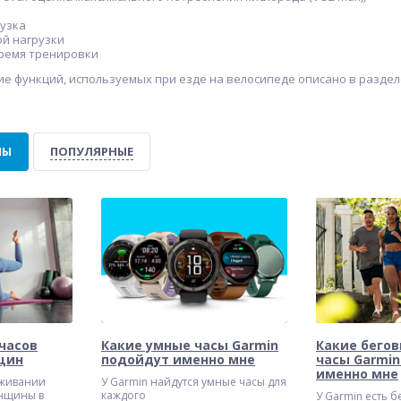
рузка
ой нагрузки
время тренировки
е функций, используемых при езде на велосипеде описано в раздел
ие
Удлиненный кабель
Универсальный
ЛЫ
ПОПУЛЯРНЫЕ
e
питания Dash Cam
кронштейн
90.00
27.00
руб.
руб.
120.00 руб.
32.00 руб.
часов
Какие умные часы Garmin
Какие бегов
щин
подойдут именно мне
часы Garmi
именно мне
еживании
У Garmin найдутся умные часы для
енщины в
каждого
У Garmin есть б