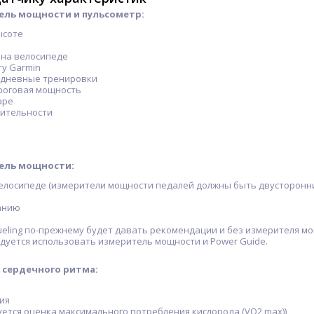
ель мощности и пульсометр:
ысоте
 на велосипеде
ту Garmin
едневные тренировки
роговая мощность
аре
дительности
ель мощности:
велосипеде (измерители мощности педалей должны быть двусторонни
танию
eling по-прежнему будет давать рекомендации и без измерителя мо
дуется использовать измеритель мощности и Power Guide.
 сердечного ритма:
ия
-34%
-25%
-16%
уется оценка максимального потребления кислорода (VO2 max))