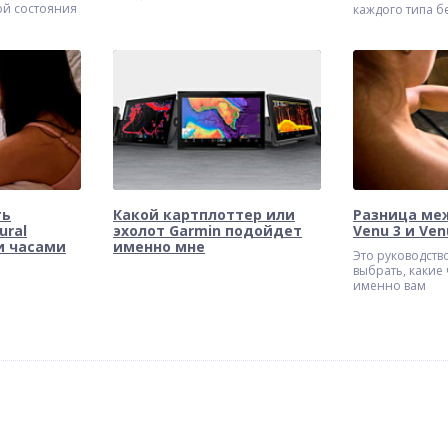
ой состояния
каждого типа б
реального
ть
Какой картплоттер или
Разница ме
ural
эхолот Garmin подойдет
Venu 3 и Ven
и часами
именно мне
Это руководств
выбрать, какие
именно вам