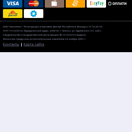
ООО "Амнитекс". Регистрация в торговом реестре Республики Беларусь 16.10.2014г.
УНП 191233314, Юридический адрес: 220018, г. Минск, ул. Одоевского 131, каб.1.
Свидетельство о государственной регистрации № 191233314 выдано
Минским городским исполнительным комитетом 24 ноября 2009 г.
Контакты
Карта сайта