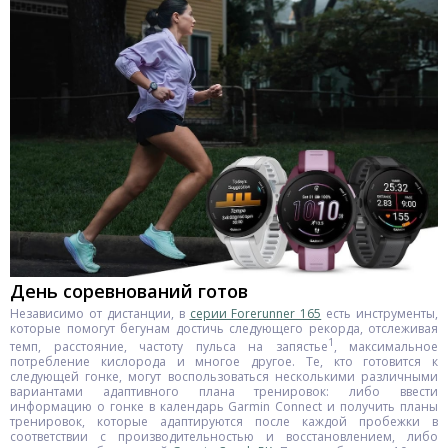
День соревнований готов
Независимо от дистанции, в
серии Forerunner 165
есть инструменты,
которые помогут бегунам достичь следующего рекорда, отслеживая
1
темп, расстояние, частоту пульса на запястье
, максимальное
потребление кислорода и многое другое. Те, кто готовится к
следующей гонке, могут воспользоваться несколькими различными
вариантами адаптивного плана тренировок: либо ввести
информацию о гонке в календарь Garmin Connect и получить планы
тренировок, которые адаптируются после каждой пробежки в
соответствии с производительностью и восстановлением, либо