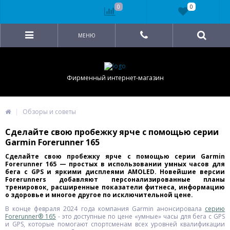
0
0
МЕНЮ
Фирменный интернет-магазин
Обзоры и советы
Сделайте свою пробежку ярче с помощью серии
Garmin Forerunner 165
Сделайте свою пробежку ярче с помощью серии Garmin
Forerunner 165 — простых в использовании умных часов для
бега с GPS и яркими дисплеями AMOLED. Новейшие версии
Forerunners добавляют персонализированные планы
тренировок, расширенные показатели фитнеса, информацию
о здоровье и многое другое по исключительной цене.
В конце февраля 2024 года компания Garmin анонсировала
серию
Forerunner® 165
- это доступные по цене «умные» часы для бега с GPS
и GPS, которые помогают спортсменам всех уровней квалификации