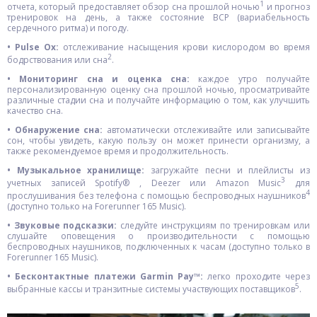
1
отчета, который предоставляет обзор сна прошлой ночью
и прогноз
тренировок на день, а также состояние ВСР (вариабельность
сердечного ритма) и погоду.
• Pulse Ox:
отслеживание насыщения крови кислородом во время
2
бодрствования или сна
.
• Мониторинг сна и оценка сна:
каждое утро получайте
персонализированную оценку сна прошлой ночью, просматривайте
различные стадии сна и получайте информацию о том, как улучшить
качество сна.
• Обнаружение сна:
автоматически отслеживайте или записывайте
сон, чтобы увидеть, какую пользу он может принести организму, а
также рекомендуемое время и продолжительность.
• Музыкальное хранилище:
загружайте песни и плейлисты из
3
учетных записей Spotify® , Deezer или Amazon Music
для
4
прослушивания без телефона с помощью беспроводных наушников
(доступно только на Forerunner 165 Music).
• Звуковые подсказки:
следуйте инструкциям по тренировкам или
слушайте оповещения о производительности с помощью
беспроводных наушников, подключенных к часам (доступно только в
Forerunner 165 Music).
• Бесконтактные платежи Garmin Pay™:
легко проходите через
5
выбранные кассы и транзитные системы участвующих поставщиков
.