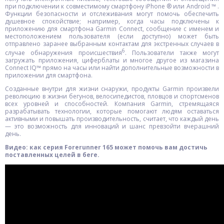
при подключении к совместимому смартфону iPhone ® или Android ™ .
Функции безопасности и отслеживания могут помочь обеспечить
душевное спокойствие; например, когда часы подключены к
приложению для смартфона Garmin Connect, сообщение с именем и
местоположением пользователя (если доступно) может быть
отправлено заранее выбранным контактам для экстренных случаев в
6
случае обнаружения происшествия
. Пользователи также могут
загружать приложения, циферблаты и многое другое из магазина
Connect IQ™ прямо на часы или найти дополнительные возможности в
приложении для смартфона.
Созданные внутри для жизни снаружи, продукты Garmin произвели
революцию в жизни бегунов, велосипедистов, пловцов и спортсменов
всех уровней и способностей. Компания Garmin, стремящаяся
разрабатывать технологии, которые помогают людям оставаться
активными и повышать производительность, считает, что каждый день
— это возможность для инноваций и шанс превзойти вчерашний
день.
Видео: как серия Forerunner 165 может помочь вам достичь
поставленных целей в беге.