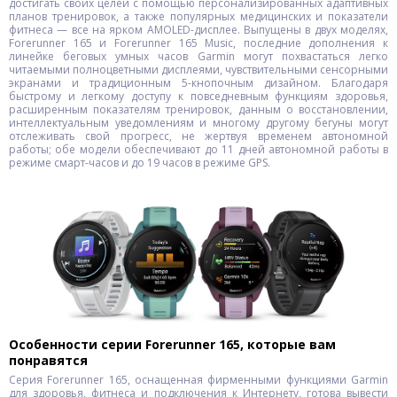
достигать своих целей с помощью персонализированных адаптивных
планов тренировок, а также популярных медицинских и показатели
фитнеса — все на ярком AMOLED-дисплее. Выпущены в двух моделях,
Forerunner 165 и Forerunner 165 Music, последние дополнения к
линейке беговых умных часов Garmin могут похвастаться легко
читаемыми полноцветными дисплеями, чувствительными сенсорными
экранами и традиционным 5-кнопочным дизайном. Благодаря
быстрому и легкому доступу к повседневным функциям здоровья,
расширенным показателям тренировок, данным о восстановлении,
интеллектуальным уведомлениям и многому другому бегуны могут
отслеживать свой прогресс, не жертвуя временем автономной
работы; обе модели обеспечивают до 11 дней автономной работы в
режиме смарт-часов и до 19 часов в режиме GPS.
Особенности серии Forerunner 165, которые вам
понравятся
Серия Forerunner 165, оснащенная фирменными функциями Garmin
для здоровья, фитнеса и подключения к Интернету, готова вывести