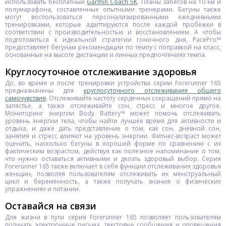
использовать бесплатный
Garmin Coach 5K
. Планы забегов на 10 км и
полумарафона, составленные опытными тренерами. Бегуны также
могут воспользоваться персонализированными ежедневными
тренировками, которые адаптируются после каждой пробежки в
соответствии с производительностью и восстановлением. А чтобы
подготовиться к идеальной стратегии гоночного дня, PacePro™
предоставляет бегунам рекомендации по темпу с поправкой на класс,
основанные на высоте дистанции и личных предпочтениях темпа.
Круглосуточное отслеживание здоровья
До, во время и после тренировки устройства серии Forerunner 165
предназначены для
круглосуточного отслеживания общего
самочувствия
. Отслеживайте частоту сердечных сокращений прямо на
запястье, а также отслеживайте сон, стресс и многое другое.
Мониторинг энергии Body Battery™ может помочь отслеживать
уровень энергии тела, чтобы найти лучшее время для активности и
отдыха, и даже дать представление о том, как сон, дневной сон,
занятия и стресс влияют на уровень энергии. Фитнес-возраст может
оценить, насколько бегуны в хорошей форме по сравнению с их
фактическим возрастом, действуя как полезное напоминание о том,
что нужно оставаться активными и делать здоровый выбор. Серия
Forerunner 165 также включает в себя функции отслеживания здоровья
женщин, позволяя пользователям отслеживать их менструальный
цикл и беременность, а также получать знания о физических
упражнениях и питании.
Оставайся на связи
Для жизни в пути серия Forerunner 165 позволяет пользователям
получать электронные письма, текстовые сообщения и оповещения