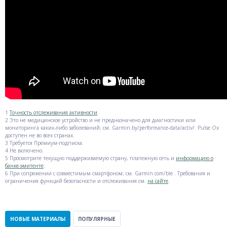
1
Точность отслеживания активности
.
2 Это не медицинское устройство и не предназначено для диагностики или
мониторинга каких-либо заболеваний; см. Garmin.by/performance-data/activ/. Pulse Ox
доступен не во всех странах.
3 Требуется Премиум-подписка.
4 Не включено.
5 Просмотрите текущую поддерживаемую страну, платежную сеть и
информацию о
банке-эмитенте
.
6 При сопряжении с совместимым смартфоном; см. Garmin.com/ble . Требования и
ограничения функций безопасности и отслеживания см.
на сайте
.
НОВЫЕ МАТЕРИАЛЫ
ПОПУЛЯРНЫЕ