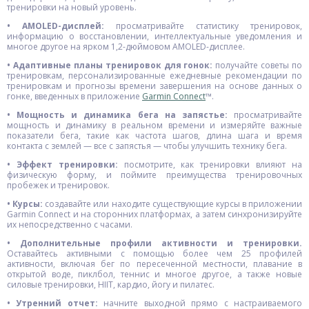
тренировки на новый уровень.
• AMOLED-дисплей:
просматривайте статистику тренировок,
информацию о восстановлении, интеллектуальные уведомления и
многое другое на ярком 1,2-дюймовом AMOLED-дисплее.
• Адаптивные планы тренировок для гонок:
получайте советы по
тренировкам, персонализированные ежедневные рекомендации по
тренировкам и прогнозы времени завершения на основе данных о
гонке, введенных в приложение
Garmin Connect
™.
• Мощность и динамика бега на запястье:
просматривайте
мощность и динамику в реальном времени и измеряйте важные
показатели бега, такие как частота шагов, длина шага и время
контакта с землей — все с запястья — чтобы улучшить технику бега.
• Эффект тренировки:
посмотрите, как тренировки влияют на
физическую форму, и поймите преимущества тренировочных
пробежек и тренировок.
• Курсы:
создавайте или находите существующие курсы в приложении
Garmin Connect и на сторонних платформах, а затем синхронизируйте
их непосредственно с часами.
• Дополнительные профили активности и тренировки.
Оставайтесь активными с помощью более чем 25 профилей
активности, включая бег по пересеченной местности, плавание в
открытой воде, пиклбол, теннис и многое другое, а также новые
силовые тренировки, HIIT, кардио, йогу и пилатес.
• Утренний отчет:
начните выходной прямо с настраиваемого