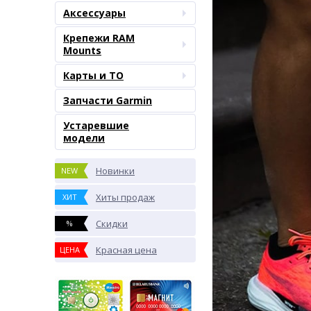
Аксессуары
Крепежи RAM
Mounts
Карты и ТО
Запчасти Garmin
Устаревшие
модели
Новинки
NEW
Хиты продаж
ХИТ
Скидки
%
Красная цена
ЦЕНА