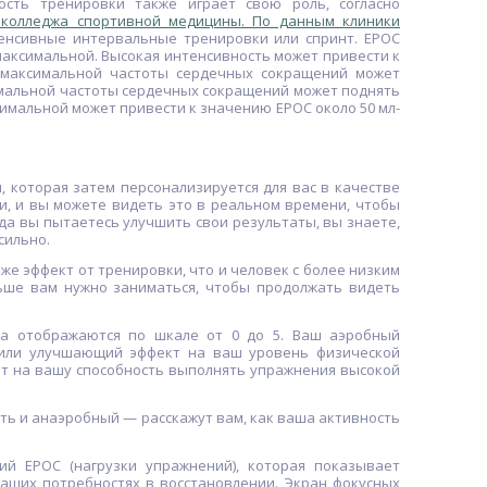
ость тренировки также играет свою роль, согласно
го колледжа спортивной медицины
. По данным клиники
тенсивные интервальные тренировки или спринт. EPOC
максимальной. Высокая интенсивность может привести к
т максимальной частоты сердечных сокращений может
симальной частоты сердечных сокращений может поднять
симальной может привести к значению EPOC около 50 мл-
, которая затем персонализируется для вас в качестве
и, и вы можете видеть это в реальном времени, чтобы
да вы пытаетесь улучшить свои результаты, вы знаете,
сильно.
же эффект от тренировки, что и человек с более низким
льше вам нужно заниматься, чтобы продолжать видеть
ба отображаются по шкале от 0 до 5. Ваш аэробный
или улучшающий эффект на ваш уровень физической
т на вашу способность выполнять упражнения высокой
сть и анаэробный — расскажут вам, как ваша активность
 EPOC (нагрузки упражнений), которая показывает
аших потребностях в восстановлении. Экран фокусных