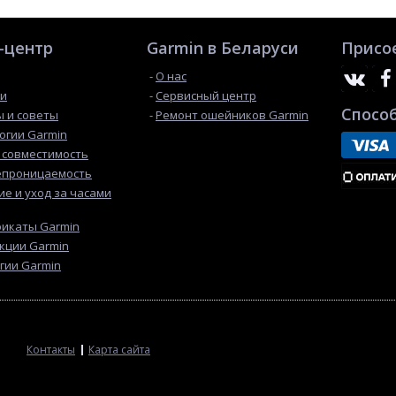
-центр
Garmin в Беларуси
Присо
О нас
ти
Сервисный центр
Спосо
 и советы
Ремонт ошейников Garmin
огии Garmin
 cовместимость
епроницаемость
е и уход за часами
икаты Garmin
кции Garmin
гии Garmin
Контакты
Карта сайта