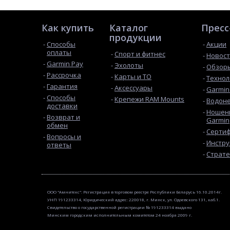
Как купить
Каталог
Пресс
продукции
Способы
Акции
оплаты
Спорт и фитнес
Новос
Garmin Pay
Эхолоты
Обзоры
Рассрочка
Карты и ТО
Технол
Гарантия
Аксессуары
Garmin
Способы
Крепежи RAM Mounts
Водон
доставки
Ношени
Возврат и
Garmin
обмен
Сертиф
Вопросы и
Инстру
ответы
Страте
ООО "Амнитекс". Регистрация в торговом реестре Республики Беларусь 16.10.2014г.
УНП 191233314, Юридический адрес: 220018, г. Минск, ул. Одоевского 131, каб.1.
Свидетельство о государственной регистрации № 191233314 выдано
Минским городским исполнительным комитетом 24 ноября 2009 г.