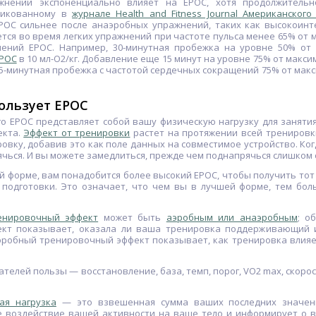
жнений экспоненциально влияет на EPOC, хотя продолжительн
ликованному в
журнале Health and Fitness Journal Американско
EPOC сильнее после анаэробных упражнений, таких как высокоин
тся во время легких упражнений при частоте пульса менее 65% от 
чений EPOC. Например, 30-минутная пробежка на уровне 50% о
EPOC
в 10 мл-O2/кг. Добавление еще 15 минут на уровне 75% от мак
 45-минутная пробежка с частотой сердечных сокращений 75% от мак
пользует EPOC
5
Чехол nuvi / dezl 7" / Drive
Датчик эхолота GT56UHD-
TM
о EPOC представляет собой вашу физическую нагрузку для занятия
екта.
Эффект от тренировки
растет на протяжении всей тренировк
56.00
1 450.00
вку, добавив это как поле данных на совместимое устройство. Ког
руб.
руб.
чься. И вы можете замедлиться, прежде чем поднапрячься слишком 
74.00 руб.
1 782.00 руб.
й форме, вам понадобится более высокий EPOC, чтобы получить тот 
 подготовки. Это означает, что чем вы в лучшей форме, тем бо
енировочный эффект
может быть
аэробным или анаэробным
; о
кт показывает, оказала ли ваша тренировка поддерживающий 
эробный тренировочный эффект показывает, как тренировка влияе
телей пользы — восстановление, база, темп, порог, VO2 max, скоро
ая нагрузка
— это взвешенная сумма ваших последних значений
 воздействие вашей активности на ваше тело и информирует о в