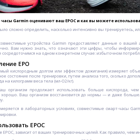
 часы Garmin оценивают ваш EPOC и как вы можете использов
было сложно определить, насколько интенсивно вы тренируетесь, ил
 совместимые устройства Garmin предоставляют данные о вашей 
очно. Вам нужно знать, что означают эти цифры, чтобы информир
 сосредоточимся на одном конкретном случае: избыточном потребле
ление EPO
мый кислородным долгом или эффектом дожигания) измеряет объе
ое состояние после тренировки, путем анализа того, сколько допо
а на килограмм веса тела (мл-O2/кг).
аш организм продолжает использовать больше кислорода, чем
о хорошо. Ваш организм восстановится до нормы — и даже больше
у.
меряется в лабораторных условиях, совместимые смарт-часы Garm
нировки.
ользовать EPOC
те EPOC, зависит от ваших тренировочных целей. Как правило, чем 
-33%
-24%
-19%