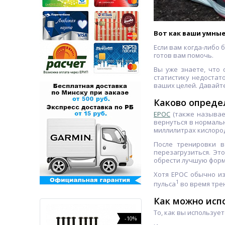
Вот как ваши умные
Если вам когда-либо 
готов вам помочь.
Вы уже знаете, что
статистику недостат
ваших целей. Давайте
Каково опреде
EPOC
(также называе
вернуться в нормальн
миллилитрах кислород
После тренировки в
перезагрузиться. Эт
обрести лучшую форм
Хотя EPOC обычно из
1
пульса
во время тре
Как можно исп
То, как вы используе
-16%
-10%