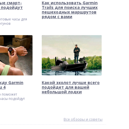
ые смарт-
Как использовать Garmin
n подойдут
Trails для поиска лучших
пешеходных маршрутов
рядом с вами
еговые часы для
егунов
жду Garmin
Какой эхолот лучше всего
u 4
подойдет для вашей
небольшой лодки
о поможет
 часы подойдут
Все обзоры и советы