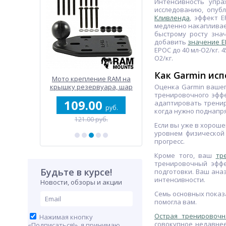
Интенсивность упра
исследованию, опуб
Кливленда
, эффект 
медленно накапливае
быстрому росту зна
добавить
значение 
EPOC до 40 мл-O2/кг.
O2/кг.
Как Garmin ис
ьный
Мото крепление RAM на
Серия Forerunner 16
йн
крышку резервуара, шар
Оценка Garmin вашег
25 мм (1"), алюминий
тренировочного эфф
0
109.00
980.00
адаптировать трениро
руб.
руб.
руб.
когда нужно поднапря
б.
121.00 руб.
1 455.00 руб.
Если вы уже в хороше
уровнем физической
прогресс.
Кроме того, ваш
тр
тренировочный эффе
Будьте в курсе!
подготовки. Ваш ана
интенсивности.
Новости, обзоры и акции
Семь основных показа
помогла вам.
Острая тренировочн
Нажимая кнопку
совокупное недавнее
«Подписаться!», я принимаю