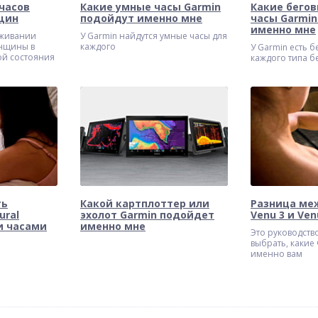
часов
Какие умные часы Garmin
Какие бегов
щин
подойдут именно мне
часы Garmi
именно мне
еживании
У Garmin найдутся умные часы для
енщины в
каждого
У Garmin есть б
ой состояния
каждого типа б
реального
ть
Какой картплоттер или
Разница ме
ural
эхолот Garmin подойдет
Venu 3 и Ven
и часами
именно мне
Это руководств
выбрать, какие
именно вам