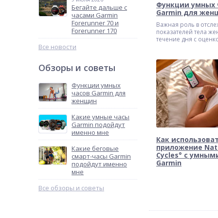
Функции умных 
Бегайте дальше с
Garmin для жен
часами Garmin
Forerunner 70 и
Важная роль в отсл
Forerunner 170
показателей тела ж
течение дня с оценк
Все новости
здоровья в режиме 
времени
Обзоры и советы
Функции умных
часов Garmin для
женщин
Какие умные часы
Garmin подойдут
именно мне
Как использова
приложение Nat
Какие беговые
Cycles° с умным
смарт-часы Garmin
Garmin
подойдут именно
мне
Все обзоры и советы