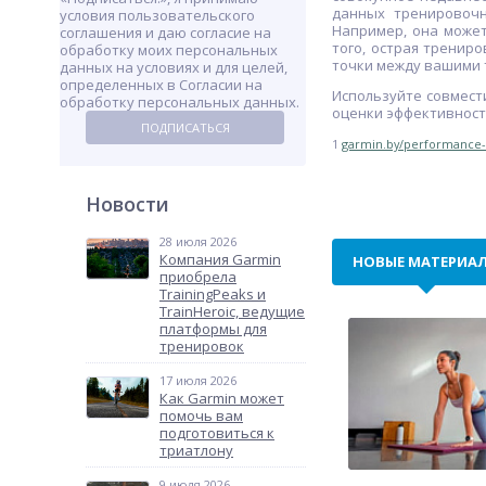
данных тренировочн
условия пользовательского
Например, она может
соглашения и даю согласие на
того, острая тренир
обработку моих персональных
точки между вашими 
данных на условиях и для целей,
определенных в Согласии на
Используйте совмес
обработку персональных данных.
оценки эффективности
ПОДПИСАТЬСЯ
1
garmin.by/performance-d
Новости
28 июля 2026
Компания Garmin
НОВЫЕ МАТЕРИА
приобрела
TrainingPeaks и
TrainHeroic, ведущие
платформы для
тренировок
17 июля 2026
Как Garmin может
помочь вам
подготовиться к
триатлону
9 июля 2026