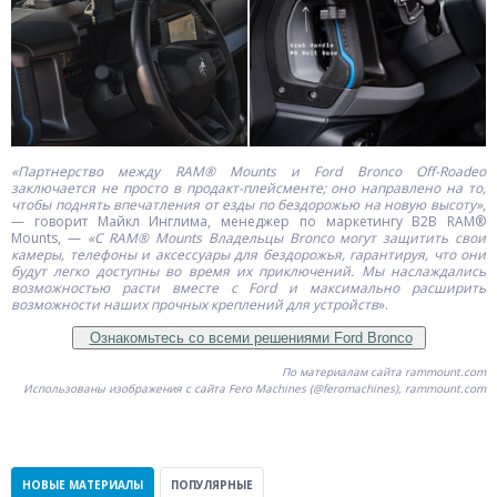
«Партнерство между RAM
® Mounts и Ford Bronco Off-Roadeo
заключается не просто в продакт-плейсменте; оно направлено на то,
чтобы поднять впечатления от езды по бездорожью на новую высоту»
,
— говорит Майкл Инглима, менеджер по маркетингу B2B RAM®
Mounts, —
«С RAM
® Mounts Владельцы Bronco могут защитить свои
камеры, телефоны и аксессуары для бездорожья, гарантируя, что они
будут легко доступны во время их приключений. Мы наслаждались
возможностью расти вместе с Ford и максимально расширить
возможности наших прочных креплений для устройств
».
Ознакомьтесь со всеми решениями Ford Bronco
По материалам сайта rammount.com
Использованы изображения с сайта Fero Machines (@feromachines), rammount.com
НОВЫЕ МАТЕРИАЛЫ
ПОПУЛЯРНЫЕ