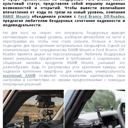
культовый статус, представляя собой вершину надежных
возможностей и открытий. Чтобы вывести величайшие
впечатления от езды по грязи на новый уровень, компания
RAM
® Mounts
объединила усилия с
Ford Bronco Off-Roadeo
,
предлагая любителям бездорожья сочетание надежности и
индивидуальности.
Ни для кого не секрет, что энтузиасты бездорожья выводят
кастомизацию на новый уровень, разбирая автомобили на части и
перестраивая их, чтобы они стали сильнее, больше и лучше
подходили для преодоления экстремальных ландшафтов. Одной из
отличительных черт сотрудничества RAM® Mounts и Ford Bronco Off-
Roadeo является акцент на персонализации. Любители бездорожья
имеют уникальные предпочтения и требования к снаряжению, и
обширная линейка продуктов RAM® Mounts учитывает это
разнообразие. Будь то регулировка угла крепления камеры или
надежное крепление смартфона для навигации, универсальность
креплений RAM
®
позволяет пользователям адаптировать свои
настройки в соответствии со своими предпочтениями с помощью
популярных решений.