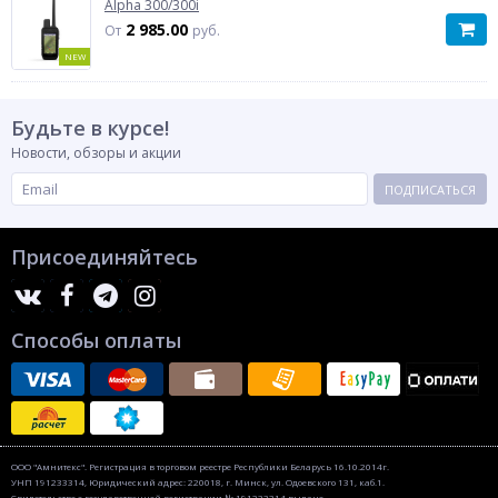
Alpha 300/300i
2 985.00
От
руб.
NEW
Будьте в курсе!
Новости, обзоры и акции
ПОДПИСАТЬСЯ
Присоединяйтесь
Способы оплаты
ООО "Амнитекс". Регистрация в торговом реестре Республики Беларусь 16.10.2014г.
УНП 191233314, Юридический адрес: 220018, г. Минск, ул. Одоевского 131, каб.1.
Свидетельство о государственной регистрации № 191233314 выдано