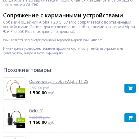
когда Alpha T 20 заряжается и подключается к вашей сети с помощью
технологии Wi- Fi®.
Сопряжение с карманными устройствами
Собачий ошейник Alpha T 20 GPS легко сопрягается с портативными
устройствами Garmin для отслеживания собак, такими как серии Alpha
® и Pro 550 Plus (продаются отдельно).
Wi-Fi является зарегистрированной торговой маркой Wi-Fi Alliance.
Инженерные усовершенствования продолжаются и могут не быть отражены на
фотографиях, видео и в спецификациях.
Похожие товары
Ошейник для собак Alpha TT 25
1 550.00 руб.
NEW
1 500.00
руб.
-3%
Delta SE
1 256.00 руб.
NEW
1 160.00
руб.
-8%