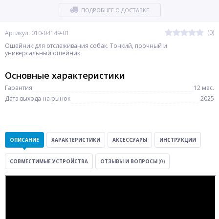
ПОДРОБНЕЕ О ДОСТАВКЕ
(0)
Артикул: 010-04149-01
Ошейник для отслеживания собак. Тонкий, прочный и
универсальный ошейник
Основные характеристики
Гарантия
12 мес.
Дата выхода на рынок
2025
ОПИСАНИЕ
ХАРАКТЕРИСТИКИ
АКСЕССУАРЫ
ИНСТРУКЦИИ
СОВМЕСТИМЫЕ УСТРОЙСТВА
ОТЗЫВЫ И ВОПРОСЫ
(0)