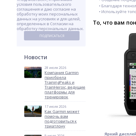
условия пользовательского
• Благодаря техно
соглашения и даю согласие на
• Используйте топ
обработку моих персональных
данных на условиях и для целей,
То, что вам по
определенных в Согласии на
обработку персональных данных.
ПОДПИСАТЬСЯ
Новости
28 июля 2026
Компания Garmin
приобрела
TrainingPeaks и
TrainHeroic, ведущие
платформы для
тренировок
17 июля 2026
Как Garmin может
помочь вам
подготовиться к
триатлону
Яркий дисплей
9 июля 2026