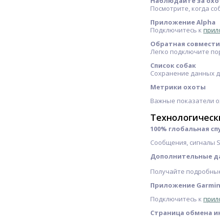
Наблюдайте за охо
Посмотрите, когда со
Приложение Alpha
Подключитесь к
прил
Обратная совмест
Легко подключите пор
Список собак
Сохранение данных до
Метрики охоты
Важные показатели ох
Технологическ
100% глобальная сп
Сообщения, сигналы S
Дополнительные да
Получайте подробные 
Приложение Garmin
Подключитесь к
прил
Страница обмена и