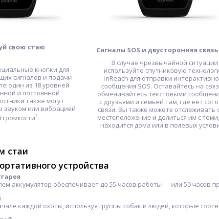
уй свою стаю
Сигналы SOS и двусторонняя связь
В случае чрезвычайной ситуации
ециальные кнопки для
используйте спутниковую технолог
их сигналов и подачи
inReach для отправки интерактивно
те один из 18 уровней
сообщения SOS. Оставайтесь на связ
нной и постоянной
обменивайтесь текстовыми сообщен
хотники также могут
с друзьями и семьей там, где нет сот
 звуком или вибрацией
связи. Вы также можете отслеживать 
1
местоположение и делиться им с теми,
 громкости
.
находится дома или в полевых услови
м стаи
ортативного устройства
атарея
м аккумулятор обеспечивает до 55 часов работы — или 50 часов пр
й
чале каждой охоты, используя группы собак и людей, которые соотве