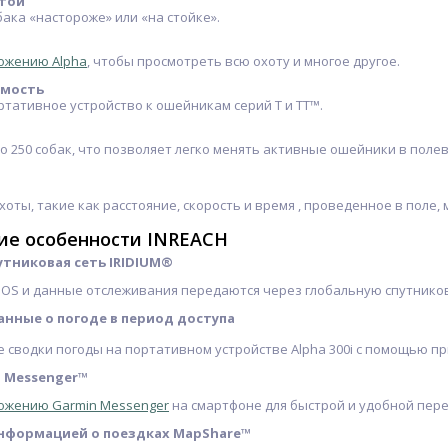
той
бака «настороже» или «на стойке».
ожению Alpha
, чтобы просмотреть всю охоту и многое другое.
имость
тативное устройство к ошейникам серий T и TT™.
 250 собак, что позволяет легко менять активные ошейники в полев
оты, такие как расстояние, скорость и время , проведенное в поле,
ие особенности INREACH
утниковая сеть IRIDIUM®
OS и данные отслеживания передаются через глобальную спутниковую
нные о погоде в период доступа
сводки погоды на портативном устройстве Alpha 300i с помощью пр
 Messenger™
ожению Garmin Messenger
на смартфоне для быстрой и удобной пер
нформацией о поездках MapShare™