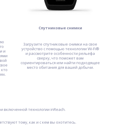
Спутниковые снимки
ию
Загрузите спутниковые снимки на свое
го
устройство с помощью технологии Wi-Fi®
и и
и рассмотрите особенности рельефа
иями
сверху, что поможет вам
овой
сориентироваться или найти подходящее
свое
место обитания для вашей добычи.
 кто
ях.
и включенной технологии inReach.
тствуют тому, как и с кем вы охотитесь.