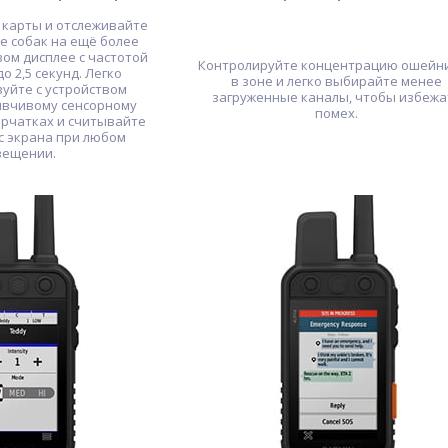
карты и отслеживайте
 собак на ещё более
вом дисплее с частотой
Контролируйте концентрацию ошейн
о 2,5 секунд. Легко
в зоне и легко выбирайте менее
уйте с устройством
загруженные каналы, чтобы избежа
ывчивому сенсорному
помех.
ерчатках и считывайте
 экрана при любом
вещении.