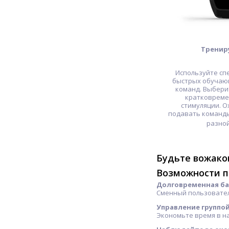
Тренир
Используйте сп
быстрых обучающ
команд. Выбери
кратковреме
стимуляции. О
подавать команды
разной
Будьте вожако
Возможности п
Долговременная б
Сменный пользователе
Управление группо
Экономьте время в на