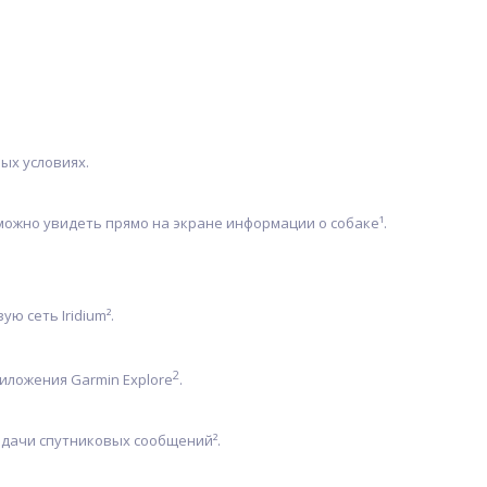
ых условиях.
 можно увидеть прямо на экране информации о собаке¹.
 сеть Iridium².
2
иложения Garmin Explore
.
едачи спутниковых сообщений².