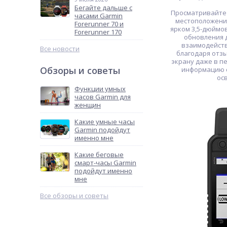
Бегайте дальше с
Просматривайте 
часами Garmin
местоположение
Forerunner 70 и
ярком 3,5-дюймо
Forerunner 170
обновления д
взаимодейств
Все новости
благодаря отз
экрану даже в п
Обзоры и советы
информацию с
ос
Функции умных
часов Garmin для
женщин
Какие умные часы
Garmin подойдут
именно мне
Какие беговые
смарт-часы Garmin
подойдут именно
мне
Все обзоры и советы