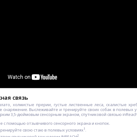
Чехол Garmin nüvi/Drive®
Крепление на вал
in
5.0"-6.0"
двигателя для датчика
Panoptix LVS32
67.00
98.00
руб.
руб.
80.00 руб.
124.00 руб.
ная связь
лато, холмистые прерии, густые лиственные леса, скалистые хр
 снаряжение. Выслеживайте и тренируйте своих собак в полевых ус
рким 3,5-дюймовым сенсорным экраном, спутниковой связью inReac
е с помощью отзывчивого сенсорного экрана и кнопок.
1
тренируйте свою стаю в полевых условиях
.
2
ством спутниковой технологии INREACH
.