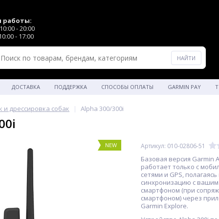
 работы:
0:00 - 20:00
0:00 - 17:00
ДОСТАВКА
ПОДДЕРЖКА
СПОСОБЫ ОПЛАТЫ
GARMIN PAY
Т
к и дрессировка собак
Alpha 300/300i
00i
NEW
Артикул: 010-02806-51
Базовая версия Garmin A
работает только с моб
сетями и GPS, полагаясь
синхронизацию с вашим
смартфоном (при сопряж
смартфоном) через при
Garmin Explore.