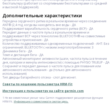
бюстгальтеру (работает со спортивными бюстгальтерами со средней
и высокой поддержкой).
Дополнительные характеристики
Передача сердечного ритма в реальном времени через соединение
ANT® (2,4 ггц), когда вы находитесь вне воды - ДА
Поддерживает вариабельность сердечного ритма (ВСР) - ДА
Передает данные о частоте пульса в реальном времени и
поддерживает ВСР через технологию BLUETOOTH® на совместимые
устройства и приложения - ДА
Количество поддерживаемых одновременных подключений - АНТ: Без
ограничений; BLUETOOTH с низким энергопотреблением: 3
Динамика бега - ДА
Темп и дистанция бега - ДА
Автономный мониторинг активности (шаги, частота пульса в течение
дня, калории и минуты интенсивности) с помощью PHYSIO TRUEUP - ДА
Cохраняет и передает данные о частоте пульса для плавания или
автономного использования - да (только для автономного
использования)
Тип дверцы батарейного отсека - слот для монет.
Советы по ношению пульсометра HRM-Fit
Инструкция к пульсометру на сайте garmin.com
1 Не все совместимые умные часы Garmin поддерживают расширенные функции
HRM-Fit.
Информацию о совместимости смотри здесь.