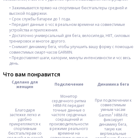
• Зажимывается прямо на спортивные бюстгальтеры средней и
высокой поддержки.
• Срок службы батареи до 1 года.
• Передает данные о чсс в реальном времени на совместимые
устройства и приложения.
• Достаточно универсальный для бега, велосипеда, HIIT, силовых
тренировок и многое другого.
• Cнимает динамику бега, чтобы улучшить вашу форму с помощью
совместимых смарт-часов GARMIN.
• Предоставляет шаги, калории, минуты интенсивности и чсс весь
день.
Что вам понравится
Сделано для
Подключение
Динамика бега
женщин
Монитор
При подключении к
сердечного ритма
совместимым
HRM-Fit передает
умным часам
Благодаря
точные данные о
1
застежке легко и
частоте сердечных
Garmin
HRM-Fit
удобно
сокращений и
фиксирует
прикрепляются к
производительности
динамику бега,
спортивным
в режиме реального
такую ​​как
бюстгальтерам со
времени на
вертикальные
средней и высокой
совместимые умные