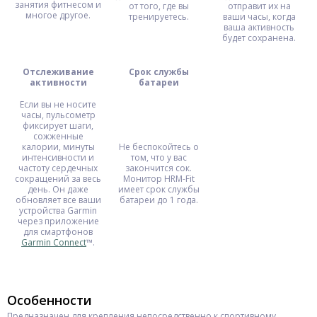
занятия фитнесом и
от того, где вы
отправит их на
многое другое.
тренируетесь.
ваши часы, когда
ваша активность
будет сохранена.
Отслеживание
Срок службы
активности
батареи
Если вы не носите
часы, пульсометр
фиксирует шаги,
сожженные
калории, минуты
Не беспокойтесь о
интенсивности и
том, что у вас
частоту сердечных
закончится сок.
сокращений за весь
Монитор HRM-Fit
день. Он даже
имеет срок службы
обновляет все ваши
батареи до 1 года.
устройства Garmin
через приложение
для смартфонов
Garmin Connect
™.
Особенности
Предназначен для крепления непосредственно к спортивному