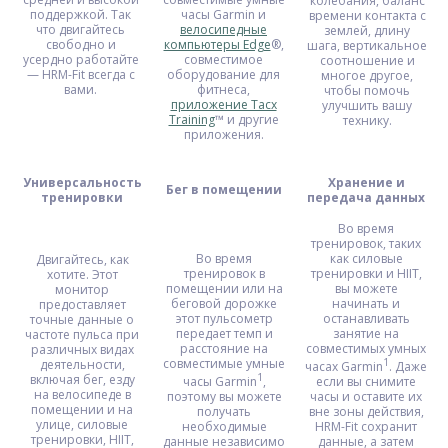
колебания, баланс
поддержкой. Так
часы Garmin и
времени контакта с
что двигайтесь
велосипедные
землей, длину
свободно и
компьютеры Edge
®,
шага, вертикальное
усердно работайте
совместимое
соотношение и
— HRM-Fit всегда с
оборудование для
многое другое,
вами.
фитнеса,
чтобы помочь
приложение Tacx
улучшить вашу
Training
™ и другие
технику.
приложения.
Универсальность
Хранение и
Бег в помещении
тренировки
передача данных
Во время
тренировок, таких
Во время
как силовые
Двигайтесь, как
тренировок в
тренировки и HIIT,
хотите. Этот
помещении или на
вы можете
монитор
беговой дорожке
начинать и
предоставляет
этот пульсометр
останавливать
точные данные о
передает темп и
занятие на
частоте пульса при
расстояние на
совместимых умных
различных видах
совместимые умные
1
деятельности,
часах Garmin
. Даже
1
включая бег, езду
часы Garmin
,
если вы снимите
на велосипеде в
поэтому вы можете
часы и оставите их
помещении и на
получать
вне зоны действия,
улице, силовые
необходимые
HRM-Fit сохранит
тренировки, HIIT,
данные независимо
данные, а затем