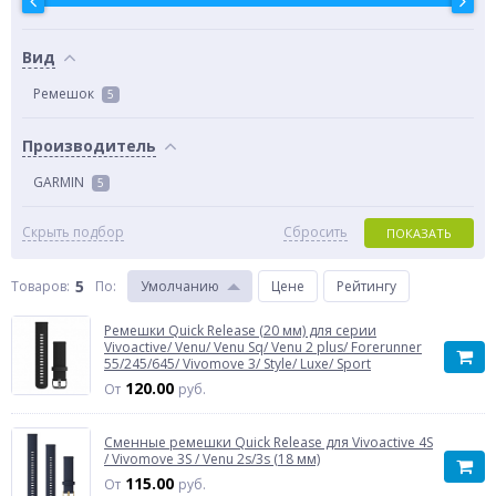
Вид
Ремешок
5
Производитель
GARMIN
5
Скрыть подбор
Сбросить
ПОКАЗАТЬ
5
Товаров:
По
:
Умолчанию
Цене
Рейтингу
Ремешки Quick Release (20 мм) для серии
Vivoactive/ Venu/ Venu Sq/ Venu 2 plus/ Forerunner
55/245/645/ Vivomove 3/ Style/ Luxe/ Sport
120.00
От
руб.
Сменные ремешки Quick Release для Vivoactive 4S
/ Vivomove 3S / Venu 2s/3s (18 мм)
115.00
От
руб.