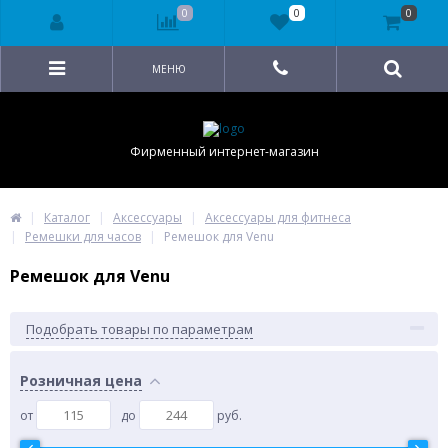
0
0
0
МЕНЮ
Фирменный интернет-магазин
Каталог
Аксессуары
Аксессуары для фитнеса
Ремешки для часов
Ремешок для Venu
Ремешок для Venu
Подобрать товары по параметрам
Розничная цена
от
до
руб.