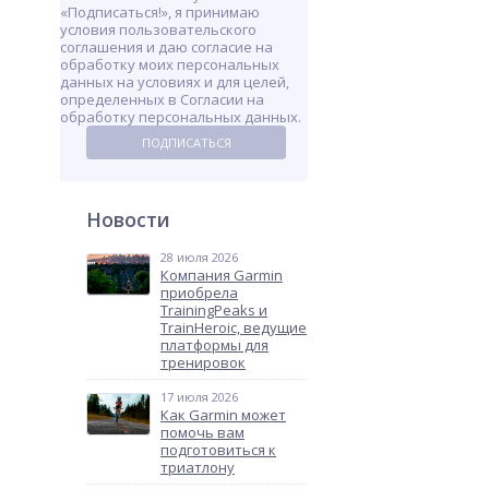
«Подписаться!», я принимаю
условия пользовательского
соглашения и даю согласие на
обработку моих персональных
данных на условиях и для целей,
определенных в Согласии на
обработку персональных данных.
ПОДПИСАТЬСЯ
Новости
28 июля 2026
Компания Garmin
приобрела
TrainingPeaks и
TrainHeroic, ведущие
платформы для
тренировок
17 июля 2026
Как Garmin может
помочь вам
подготовиться к
триатлону