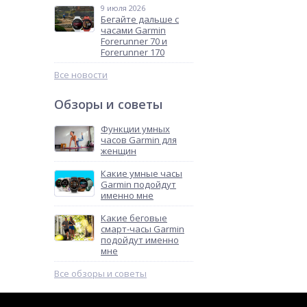
9 июля 2026
Бегайте дальше с
часами Garmin
Forerunner 70 и
Forerunner 170
Все новости
Обзоры и советы
Функции умных
часов Garmin для
женщин
Какие умные часы
Garmin подойдут
именно мне
Какие беговые
смарт-часы Garmin
подойдут именно
мне
Все обзоры и советы