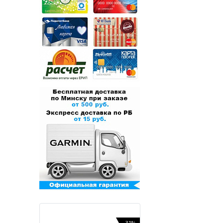
-7%
-31%