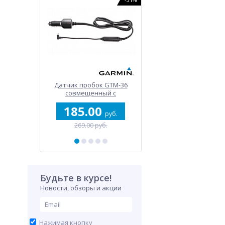
ень для
Датчик пробок GTM-36
Держатель для бутыл
х GPS
совмещенный с
Tacx Ciro
автокабелем питания
0
185.00
35.00
руб.
руб.
руб.
б.
269.00 руб.
46.00 руб.
Будьте в курсе!
Новости, обзоры и акции
Нажимая кнопку