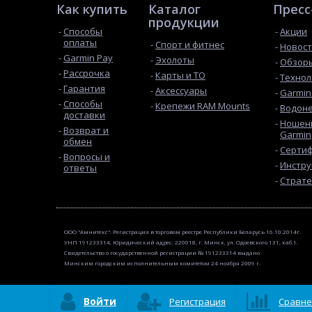
Как купить
Каталог
Пресс
продукции
Способы
Акции
оплаты
Спорт и фитнес
Новос
Garmin Pay
Эхолоты
Обзоры
Рассрочка
Карты и ТО
Технол
Гарантия
Аксессуары
Garmin
Способы
Крепежи RAM Mounts
Водон
доставки
Ношени
Возврат и
Garmin
обмен
Сертиф
Вопросы и
Инстру
ответы
Страте
ООО "Амнитекс". Регистрация в торговом реестре Республики Беларусь 16.10.2014г.
УНП 191233314, Юридический адрес: 220018, г. Минск, ул. Одоевского 131, каб.1.
Свидетельство о государственной регистрации № 191233314 выдано
Минским городским исполнительным комитетом 24 ноября 2009 г.
Войти
Регистрация
Сравне