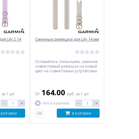
я Lily 2 14
Сменные ремешки для Lily 14 мм
Оставайтесь стильными, заменив
совместимый ремешок на новый
цвет на совместимых устройствах.
164.00
.
за 1 шт
От
руб.
за 1 шт
-
+
-
+
Нет в наличии
 КОРЗИНУ
В КОРЗИНУ