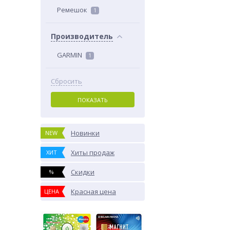
Ремешок
1
Производитель
GARMIN
1
Сбросить
ПОКАЗАТЬ
Новинки
NEW
Хиты продаж
ХИТ
Скидки
%
Красная цена
ЦЕНА