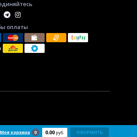
единяйтесь
бы оплаты
0.00
Моя корзина
0
ОФОРМИТЬ
руб.