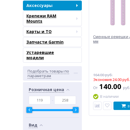
Аксессуары
Крепежи RAM
Mounts
Карты и ТО
Сменные ремешки дл
мм
Запчасти Garmin
Устаревшие
модели
Подобрать товары по
164.00 руб.
параметрам
Экономия 24.00 руб.
140.00
От
руб
Розничная цена
В наличии
В
Вид