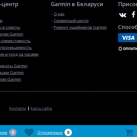
-центр
Garmin в Беларуси
Присо
О нас
ти
Сервисный центр
Спосо
 и советы
Ремонт ошейников Garmin
огии Garmin
 cовместимость
епроницаемость
е и уход за часами
икаты Garmin
кции Garmin
гии Garmin
Контакты
Карта сайта
0
0
ние
Отложенные