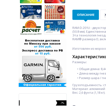
ОПИСАНИЕ
RAM-D-201U - двухст
(50.8 мм). Единстве
Эта технология гнез
RAM® размера D, вкл
Изготовлен из морск
Характеристик
Размеры:
• Общая длина: 8,4
• Длина между гнезд
• Размер шара / гне
Грузоподъемность: ста
Материал: алюминий 
Вес: 2,6 фунта (1,18 кг).
-3%
-7%