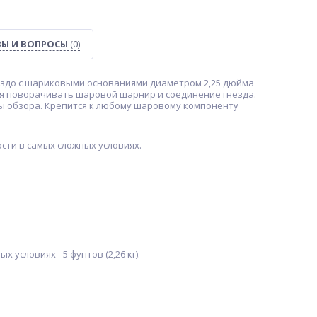
Ы И ВОПРОСЫ
(0)
нездо с шариковыми основаниями диаметром 2,25 дюйма
яя поворачивать шаровой шарнир и соединение гнезда.
лы обзора. Крепится к любому шаровому компоненту
сти в самых сложных условиях.
 условиях - 5 фунтов (2,26 кг).