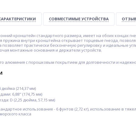
ХАРАКТЕРИСТИКИ
СОВМЕСТИМЫЕ УСТРОЙСТВА
ОТЗЫВ
оронний кронштейн стандартного размера, имеет на обоих концах г
нная пружина внутри кронштейна открывает торцевые гнезда, позвол
да позволяет практически бесконечную регулировку и идеальные уг
ючая монтажные основания и держатели устройств.
ого алюминия с порошковым покрытием для долговечности и надежно
и
4 дюйма (214,37 мм)
ами: 6,88" (174,75 мм)
зда: D (2,25 дюйма, 57,15 мм)
ндартное использование - 6 фунтов (2,72 кг), использование в тяжелых
морского класса
-24%
-31%
-16%