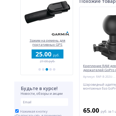
Похожие това
ьное
Зажим на ремень для
Чехол nuvi / dezl 7" / Dr
струбцина
портативных GPS
а 140 мм,
0
25.00
56.00
(1,5")
руб.
руб.
руб.
уб.
27.00 руб.
74.00 руб.
Крепление RAM дл
держателей GoPro 
защелкой и шаром 2
Артикул: RAP-B-202U-GOP2
Шаровидный адапте
Будьте в курсе!
монтажных баз GoPr
Новости, обзоры и акции
65.00
Нажимая кнопку
руб.
за 1 
«Подписаться!», я принимаю