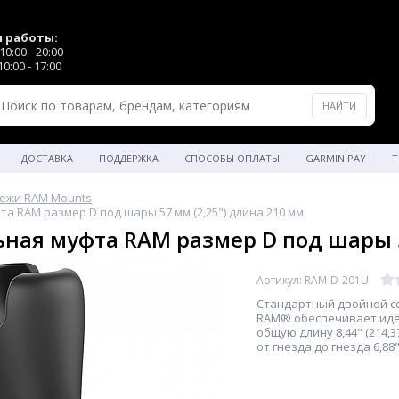
 работы:
0:00 - 20:00
0:00 - 17:00
ДОСТАВКА
ПОДДЕРЖКА
СПОСОБЫ ОПЛАТЫ
GARMIN PAY
Т
ежи RAM Mounts
а RAM размер D под шары 57 мм (2,25") длина 210 мм
ная муфта RAM размер D под шары 5
Артикул: RAM-D-201U
Стандартный двойной с
RAM® обеспечивает ид
общую длину 8,44" (214,3
от гнезда до гнезда 6,88" 