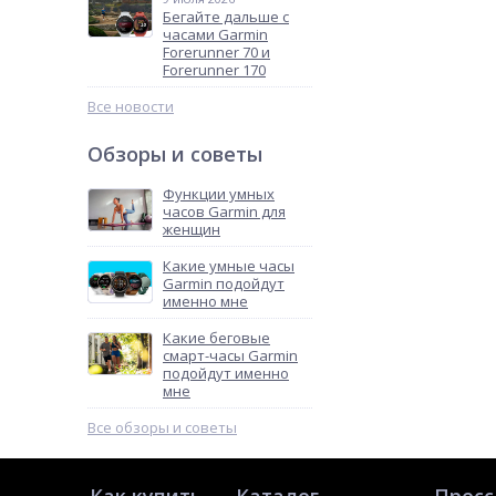
Бегайте дальше с
часами Garmin
Forerunner 70 и
Forerunner 170
Все новости
Обзоры и советы
Функции умных
часов Garmin для
женщин
Какие умные часы
Garmin подойдут
именно мне
Какие беговые
смарт-часы Garmin
подойдут именно
мне
Все обзоры и советы