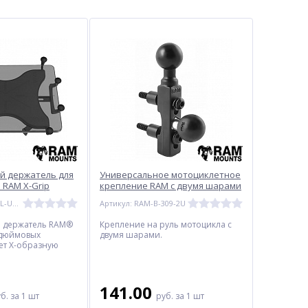
й держатель для
Универсальное мотоциклетное
 RAM X-Grip
крепление RAM с двумя шарами
1"
Артикул: RAM-HOL-UN11U
Артикул: RAM-B-309-2U
 держатель RAM®
Крепление на руль мотоцикла с
-дюймовых
двумя шарами.
ет X-образную
оторая
сжимается, чтобы
ться в ваше
же если оно
141.00
уб.
за 1 шт
руб.
за 1 шт
ляре.