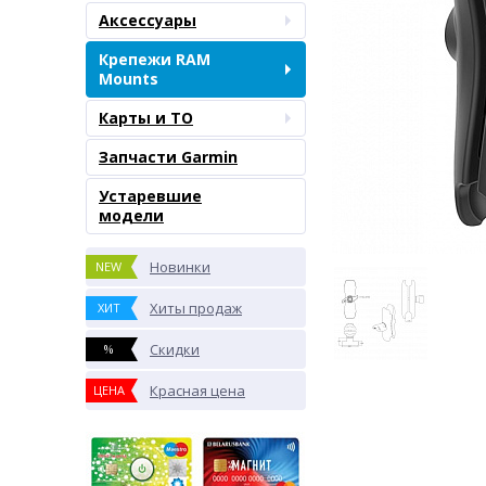
Аксессуары
Крепежи RAM
Mounts
Карты и ТО
Запчасти Garmin
Устаревшие
модели
Новинки
NEW
Хиты продаж
ХИТ
Скидки
%
Красная цена
ЦЕНА