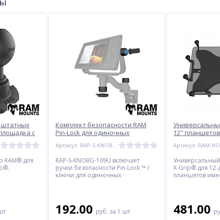
ры
ive
Датчик пробок GTM-36
Удлинительный кабель 12
совмещенный с
pin для эхолота
автокабелем питания
185.00
134.00
руб.
От
руб.
269.00 руб.
160.00 руб.
я штатных
Комплект безопасности RAM
Универсальны
площадка с
Pin-Lock для одиночных
12" планшетов
5 мм (1")
поворотных рычагов и
Артикул: RAP-S-KNOBG-109U
подвесных кронштейнов
р RAM® для
RAP-S-KNOBG-109U включает
Универсальный
o®.
ручки безопасности Pin-Lock ™ /
X-Grip® для 12
ключи для одиночных
планшетов име
поворотных рычагов и
конструкцию, к
кронштейнов карданного
расширяется и 
подвеса.
идеально вписа
устройство, да
192.00
481.00
шт
руб.
за 1 шт
р
находится в фут