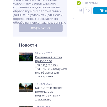
В наличии
условия пользовательского
соглашения и даю согласие на
обработку моих персональных
В
данных на условиях и для целей,
определенных в Согласии на
обработку персональных данных.
ПОДПИСАТЬСЯ
Новости
28 июля 2026
Компания Garmin
приобрела
TrainingPeaks и
TrainHeroic, ведущие
платформы для
тренировок
17 июля 2026
Как Garmin может
помочь вам
подготовиться к
триатлону
9 июля 2026