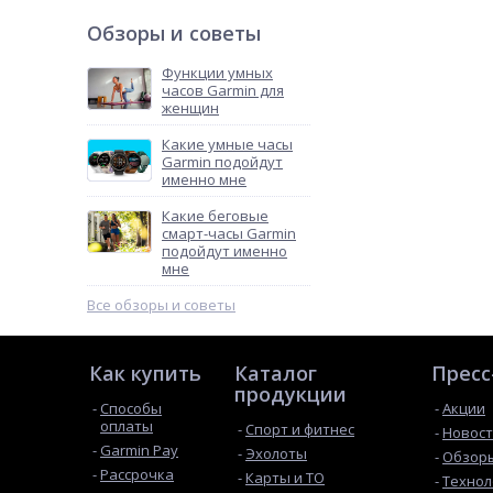
Обзоры и советы
Функции умных
часов Garmin для
женщин
Какие умные часы
Garmin подойдут
именно мне
Какие беговые
смарт-часы Garmin
подойдут именно
мне
Все обзоры и советы
Как купить
Каталог
Пресс
продукции
Способы
Акции
оплаты
Спорт и фитнес
Новос
Garmin Pay
Эхолоты
Обзоры
Рассрочка
Карты и ТО
Технол