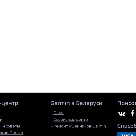
-центр
Garmin в Беларуси
Присо
О нас
ти
Сервисный центр
Спосо
 и советы
Ремонт ошейников Garmin
огии Garmin