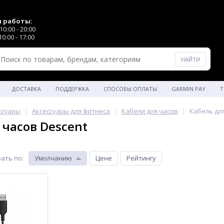
 работы:
0:00 - 20:00
0:00 - 17:00
ДОСТАВКА
ПОДДЕРЖКА
СПОСОБЫ ОПЛАТЫ
GARMIN PAY
Т
ссуары
Аксессуары для фитнеса
Кабели для часов
Кабель дл
 часов Descent
ать по
:
Умолчанию
Цене
Рейтингу