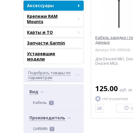
Аксессуары
Крепежи RAM
Mounts
Карты и ТО
Кабель зарядки / 
данных
Запчасти Garmin
Артикул: 010-12906-00
Устаревшие
модели
Для Descent Mk1, Des
Descent Mk2i.
Подобрать товары по
параметрам
125.00
руб.
за
Вид
Нет в наличии
Кабель
1
П
Производитель
GARMIN
1