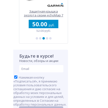
льное
Защитная крышка
Серия Lily 2 Active
ение для
эхолота серии echoMap 7
Mini
0
50.00
1 185.00
руб.
руб.
руб.
б.
52.00 руб.
1 590.00 руб.
Будьте в курсе!
Новости, обзоры и акции
Нажимая кнопку
«Подписаться!», я принимаю
условия пользовательского
соглашения и даю согласие на
обработку моих персональных
данных на условиях и для целей,
определенных в Согласии на
обработку персональных данных.