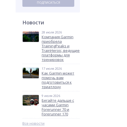
ПОДПИСАТЬСЯ
Новости
28 июля 2026
Компания Garmin
приобрела
TrainingPeaks и
TrainHeroic, ведущие
платформы для
тренировок
17 июля 2026
Как Garmin может
помочь вам
подготовиться к
триатлону
9 июля 2026
Бегайте дальше с
часами Garmin
Forerunner 70 и
Forerunner 170
Все новости