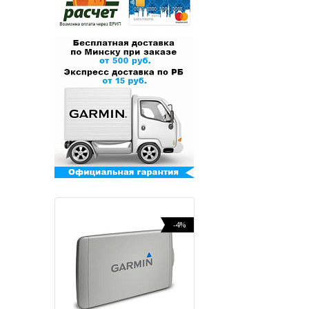
-22%
-4%