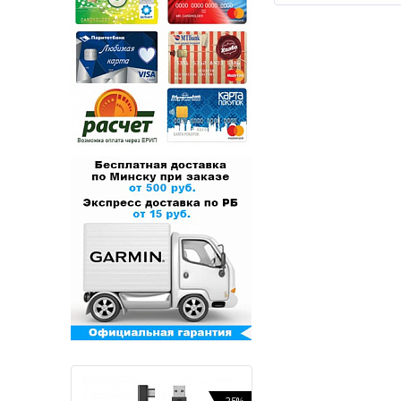
-35%
-25%