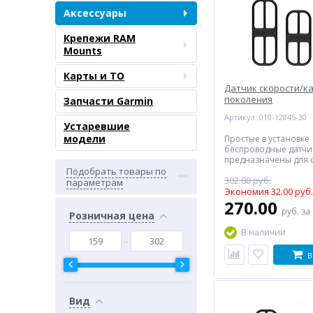
Аксессуары
Крепежи RAM
Mounts
Карты и ТО
Датчик скорости/ка
поколения
Запчасти Garmin
Артикул: 010-12845-30
Устаревшие
модели
Простые в установке
беспроводные датчи
предназначены для 
скоростью и частот
Подобрать товары по
302.00 руб.
педалей во время в
параметрам
поездок. Поскольку 
Экономия 32.00 руб.
не включает в себя 
270.00
руб.
за
другие элементы, ко
Розничная цена
необходимо выравни
В наличии
обеспечивает легкую
технический уход и 
с велосипеда на вел
В
Вид