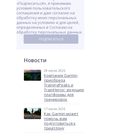
«Подписаться!», я принимаю
условия пользовательского
соглашения и даю согласие на
обработку моих персональных
данных на условиях и для целей,
определенных в Согласии на
обработку персональных данных.
ПОДПИСАТЬСЯ
Новости
28 июля 2026
Компания Garmin
приобрела
TrainingPeaks и
TrainHeroic, ведущие
платформы для
тренировок
17 июля 2026
Как Garmin может
помочь вам
подготовиться к
триатлону