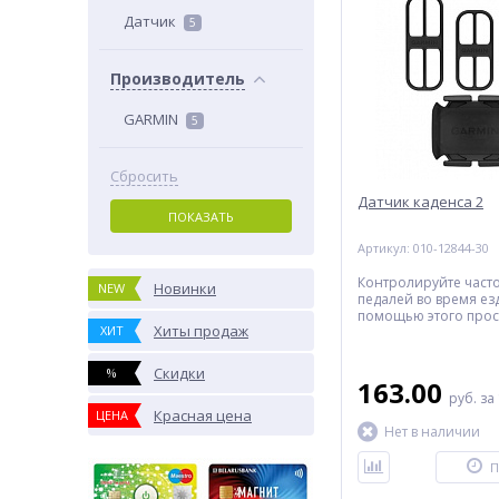
Датчик
5
Производитель
GARMIN
5
Сбросить
Датчик каденса 2
ПОКАЗАТЬ
Артикул: 010-12844-30
Контролируйте част
Новинки
NEW
педалей во время ез
помощью этого прос
Хиты продаж
ХИТ
установке беспрово
датчика.
Скидки
%
163.00
руб.
за
Красная цена
ЦЕНА
Нет в наличии
П