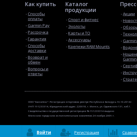
Как купить
Каталог
Пресс
продукции
Способы
Акции
оплаты
Спорт и фитнес
Новос
Garmin Pay
Эхолоты
Обзоры
Рассрочка
Карты и ТО
Технол
Гарантия
Аксессуары
Garmin
Способы
Крепежи RAM Mounts
Водон
доставки
Ношени
Возврат и
Garmin
обмен
Сертиф
Вопросы и
Инстру
ответы
Страте
ООО "Амнитекс". Регистрация в торговом реестре Республики Беларусь 16.10.2014г.
УНП 191233314, Юридический адрес: 220018, г. Минск, ул. Одоевского 131, каб.1.
Свидетельство о государственной регистрации № 191233314 выдано
Минским городским исполнительным комитетом 24 ноября 2009 г.
Войти
Регистрация
Сравне