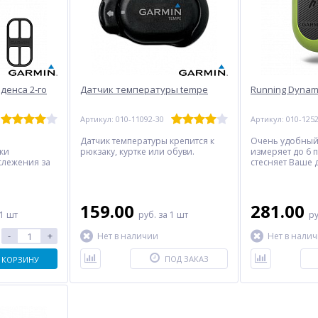
денса 2-го
Датчик температуры tempe
Running Dynam
Артикул: 010-11092-30
Артикул: 010-125
Датчик температуры крепится к
Очень удобный
ки
рюкзаку, куртке или обуви.
измеряет до 6 
слежения за
стесняет Ваше 
ой вращения
как вы бегаете 
елосипедных
стать еще лучше
конструкция
магниты или
159.00
281.00
 1 шт
руб.
за 1 шт
р
торые
вать, датчик
-
+
Нет в наличии
Нет в нали
 установку,
перестановку
осипед.
ПОД ЗАКАЗ
 КОРЗИНУ