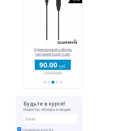
ner 965
Удлиненный кабель
Серия Fenix 8
питания Dash Cam
00
90.00
2 990.00
руб.
руб.
От
ру
уб.
120.00 руб.
4 000.00 руб.
Будьте в курсе!
Новости, обзоры и акции
Нажимая кнопку