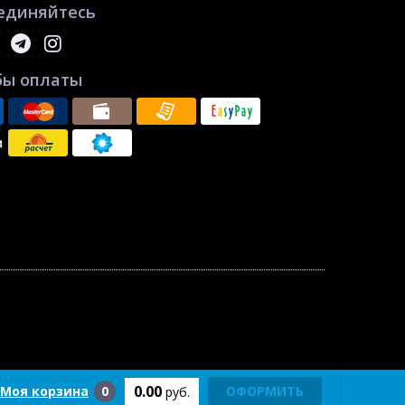
единяйтесь
бы оплаты
0.00
Моя корзина
0
ОФОРМИТЬ
руб.