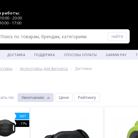
 работы:
0:00 - 20:00
0:00 - 17:00
ДОСТАВКА
ПОДДЕРЖКА
СПОСОБЫ ОПЛАТЫ
GARMIN PAY
Т
ссуары
Аксессуары для фитнеса
Датчики
ать по
:
Умолчанию
Цене
Рейтингу
ХИТ
-11%