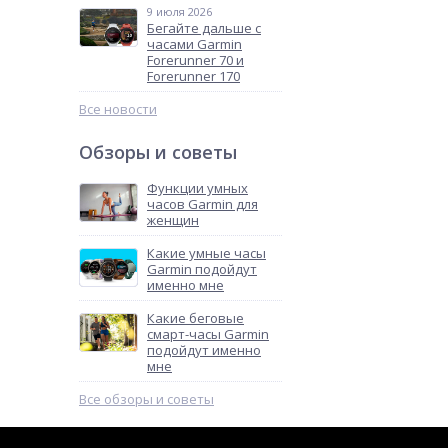
9 июля 2026
Бегайте дальше с
часами Garmin
Forerunner 70 и
Forerunner 170
Все новости
Обзоры и советы
Функции умных
часов Garmin для
женщин
Какие умные часы
Garmin подойдут
именно мне
Какие беговые
смарт-часы Garmin
подойдут именно
мне
Все обзоры и советы