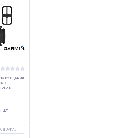
оту вращения
ды с
того в
дного
 1 шт
ОД ЗАКАЗ