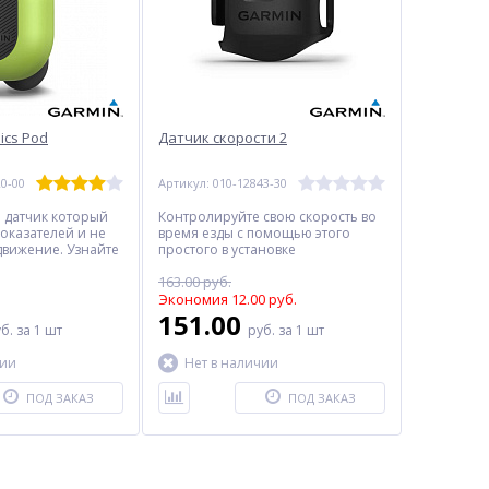
ics Pod
Датчик скорости 2
20-00
Артикул: 010-12843-30
 датчик который
Контролируйте свою скорость во
показателей и не
время езды с помощью этого
движение. Узнайте
простого в установке
сейчас, что бы
беспроводного датчика.
163.00 руб.
 завтра.
Экономия 12.00 руб.
151.00
уб.
за 1 шт
руб.
за 1 шт
чии
Нет в наличии
ПОД ЗАКАЗ
ПОД ЗАКАЗ