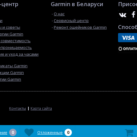
-центр
Garmin в Беларуси
Присо
О нас
ти
Сервисный центр
Спосо
 и советы
Ремонт ошейников Garmin
огии Garmin
 cовместимость
епроницаемость
е и уход за часами
икаты Garmin
кции Garmin
гии Garmin
Контакты
Карта сайта
0
0
ние
Отложенные