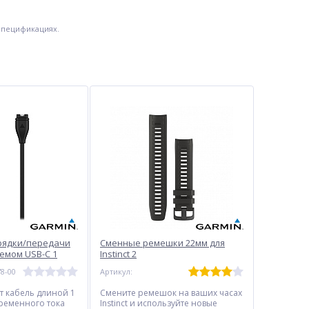
спецификациях.
рядки/передачи
Сменные ремешки 22мм для
емом USB-C 1
Instinct 2
78-00
Артикул:
-35%
т кабель длиной 1
Смените ремешок на ваших часах
еременного тока
Instinct и используйте новые