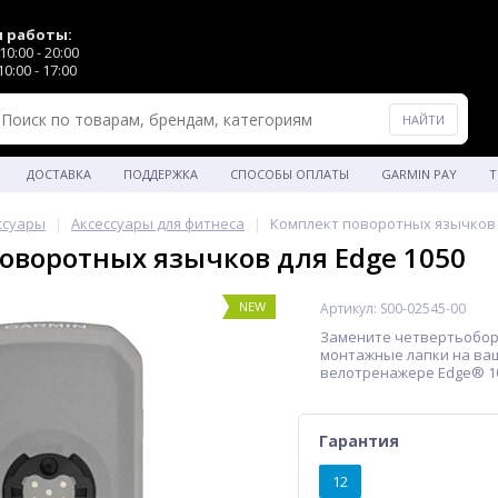
 работы:
0:00 - 20:00
0:00 - 17:00
ДОСТАВКА
ПОДДЕРЖКА
СПОСОБЫ ОПЛАТЫ
GARMIN PAY
Т
ссуары
Аксессуары для фитнеса
Комплект поворотных язычков 
оворотных язычков для Edge 1050
NEW
Артикул: S00-02545-00
Замените четвертьобо
монтажные лапки на ва
велотренажере Edge® 1
Гарантия
12