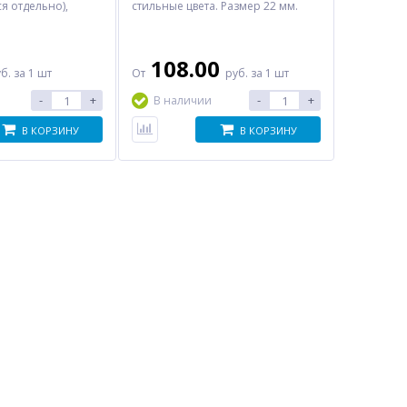
я отдельно),
стильные цвета. Размер 22 мм.
ь совместимое
108.00
уб.
за 1 шт
От
руб.
за 1 шт
-
+
-
+
В наличии
Серия Forerunner 265s
В КОРЗИНУ
В КОРЗИНУ
1 470.00
руб.
2 250.00 руб.