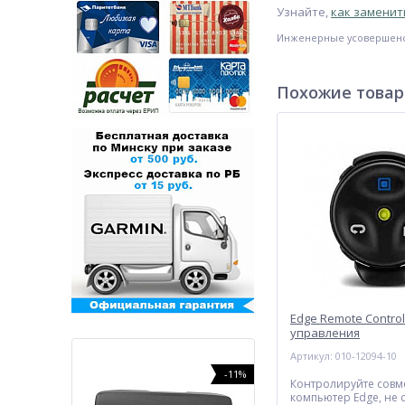
Узнайте,
как замени
Инженерные усовершенст
Похожие това
Edge Remote Control
управления
Артикул: 010-12094-10
-35%
-11%
Контролируйте сов
компьютер Edge, не 