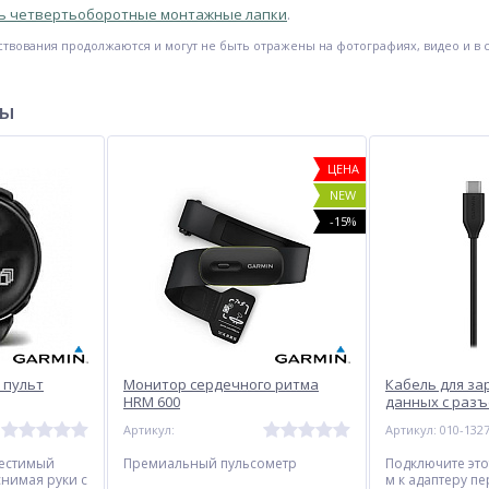
ть четвертьоборотные монтажные лапки
.
вования продолжаются и могут не быть отражены на фотографиях, видео и в 
ры
ЦЕНА
NEW
-15%
 пульт
Монитор сердечного ритма
Кабель для за
HRM 600
данных с разъ
метр
Артикул:
Артикул: 010-132
-9%
-3%
-17%
местимый
Премиальный пульсометр
Подключите это
снимая руки с
м к адаптеру п