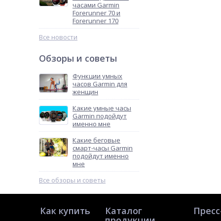
часами Garmin
Forerunner 70 и
Forerunner 170
Все новости
Обзоры и советы
Функции умных
часов Garmin для
женщин
Какие умные часы
Garmin подойдут
именно мне
Какие беговые
смарт-часы Garmin
подойдут именно
мне
Все обзоры и советы
Как купить
Каталог
Пресс
продукции