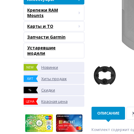
Крепежи RAM
Mounts
Карты и ТО
Запчасти Garmin
Устаревшие
модели
Новинки
NEW
Хиты продаж
ХИТ
Скидки
%
Красная цена
ЦЕНА
ОПИСАНИЕ
Комплект содержит о