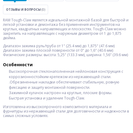
ОТЗЫВЫ И ВОПРОСЫ
(0)
RAM Tough-Claw является идеальной монтажной базой для быстрой и
легкой установки и демонтажа без применения инструментов на
круглых, квадратных направляющих и плоскостях. Tough-Claw можно
закрепить на направляющих с наружным диаметром от 1 до 1,875
дюйма.
Диапазон зажима руль/труба от 1" (25.4 мм) до 1,875" (47.6 мм)
Диапазон зажима плоской поверхности от 0" до 1,6" (40.6 мм)
Физические размеры: высота: 5,25" (133.3 мм), ширина: 1,56" (39.6 мм)
Особенности
Высокопрочная стеклонаполненная нейлоновая конструкция с
коррозионностойким крепежом из нержавеющей стали.
.Обрезиненные накладки обеспечивают стабильную, ровную
фиксацию и защиту монтажной поверхности.
Зажимной кулачок настроен на круглые, плоские формы.
Быстрая установка и удаление Tough-Claw.
Изготовлена из высокопрочного композитного материала и
фурнитуры из нержавеющей стали для долговечности и надежности в
самых сложных условиях.