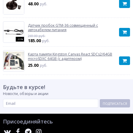
48.00
руб.
Датчик пробок GTM-36 совмещенный с
автокабелем питания
269.00 руб.
-31%
185.00
руб.
Карта памяти Kingston Canvas React SDCs2/64GB
microSDXC 64GB (с адаптером)
25.00
руб.
Будьте в курсе!
Новости, обзоры и акции
ПОДПИСАТЬСЯ
Присоединяйтесь