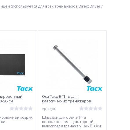
ей (используется для всех тренажеров Direct Driver)/
нировочный
Оси Tacx E-Thru для
0x85 см
классических тренажеров
Артикул:
ировочный коврик
Шпильки для осей E-Thru
вки
позволяют помещать горный
велосипед в тренажер Tacx®. Оси