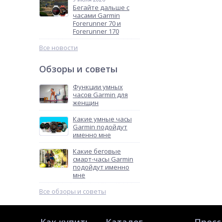
Бегайте дальше с
часами Garmin
Forerunner 70 и
Forerunner 170
Все новости
Обзоры и советы
Функции умных
часов Garmin для
женщин
Какие умные часы
Garmin подойдут
именно мне
Какие беговые
смарт-часы Garmin
подойдут именно
мне
Все обзоры и советы