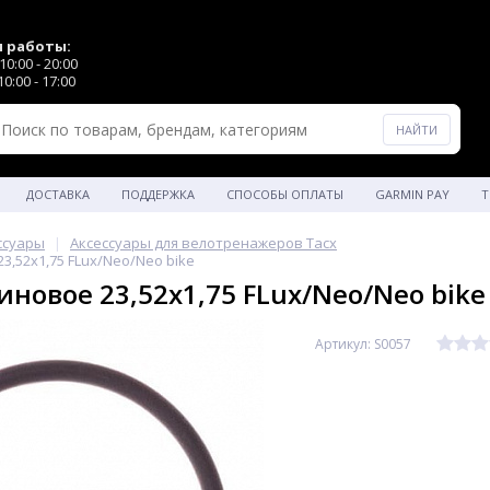
 работы:
0:00 - 20:00
0:00 - 17:00
ДОСТАВКА
ПОДДЕРЖКА
СПОСОБЫ ОПЛАТЫ
GARMIN PAY
Т
ссуары
Аксессуары для велотренажеров Tacx
3,52x1,75 FLux/Neo/Neo bike
иновое 23,52x1,75 FLux/Neo/Neo bike
Артикул: S0057