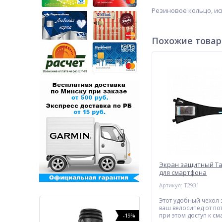
Резиновое кольцо, ис
Похожие това
Экран защитный Ta
для смартфона
Артикул: T2931
Этот удобный чехол
ваш велосипед от по
при этом доступ к с
-10%
-19%