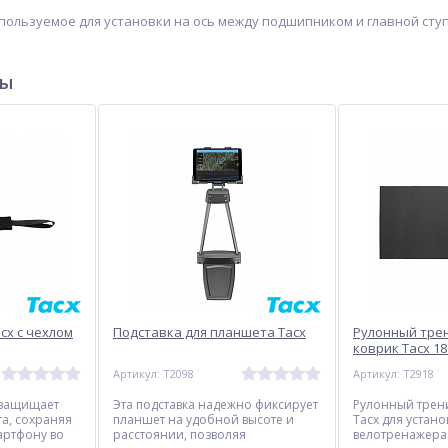
пользуемое для установки на ось между подшипником и главной ступиц
ры
cx с чехлом
Подставка для планшета Tacx
Рулонный тре
коврик Tacx 18
Артикул: T2098
Артикул: T2918
 защищает
Эта подставка надежно фиксирует
Рулонный трен
та, сохраняя
планшет на удобной высоте и
Tacx для устано
мартфону во
расстоянии, позволяя
велотренажера
-17%
-8%
-40%