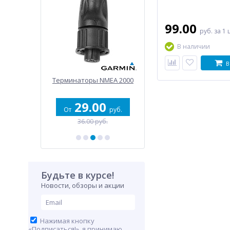
время езды.
99.00
руб.
за 1 
В наличии
В
е RAM на
Терминаторы NMEA 2000
Двойной кабель пита
уара, шар
люминий
0
29.00
104.00
руб.
От
руб.
руб.
уб.
36.00 руб.
125.00 руб.
Будьте в курсе!
Новости, обзоры и акции
Нажимая кнопку
«Подписаться!», я принимаю