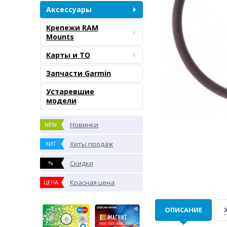
Аксессуары
Крепежи RAM
Mounts
Карты и ТО
Запчасти Garmin
Устаревшие
модели
Новинки
NEW
Хиты продаж
ХИТ
Скидки
%
Красная цена
ЦЕНА
ОПИСАНИЕ