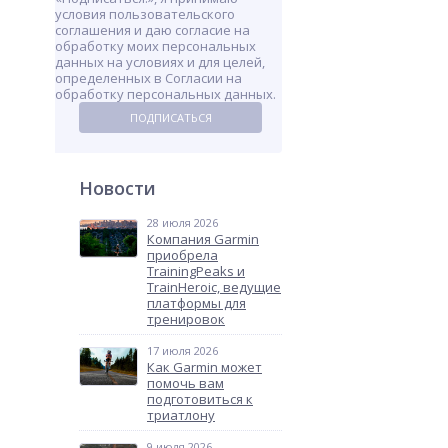
условия пользовательского
соглашения и даю согласие на
обработку моих персональных
данных на условиях и для целей,
определенных в Согласии на
обработку персональных данных.
ПОДПИСАТЬСЯ
Новости
28 июля 2026
Компания Garmin
приобрела
TrainingPeaks и
TrainHeroic, ведущие
платформы для
тренировок
17 июля 2026
Как Garmin может
помочь вам
подготовиться к
триатлону
9 июля 2026