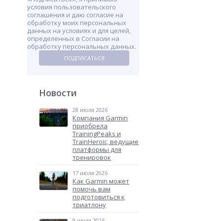
условия пользовательского
соглашения и даю согласие на
обработку моих персональных
данных на условиях и для целей,
определенных в Согласии на
обработку персональных данных.
ПОДПИСАТЬСЯ
Новости
28 июля 2026
Компания Garmin
приобрела
TrainingPeaks и
TrainHeroic, ведущие
платформы для
тренировок
17 июля 2026
Как Garmin может
помочь вам
подготовиться к
триатлону
9 июля 2026