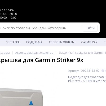
 работы:
0:00 - 20:00
0:00 - 17:00
ДОСТАВКА
ПОДДЕРЖКА
СПОСОБЫ ОПЛАТЫ
GARMIN PAY
Т
ссуары
Аксессуары для эхолотов
Защитная крышка для Garmin St
рышка для Garmin Striker 9x
Артикул: 010-13132-00
Подходит для эхолотов 
Plus 9sv и STRIKER Vivid 9