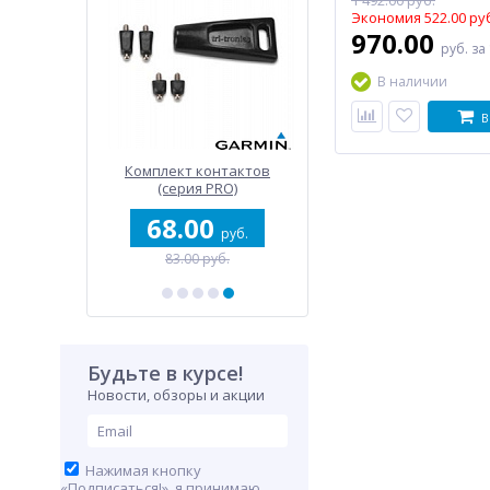
1 492.00 руб.
Экономия 522.00 ру
970.00
руб.
за
В наличии
В
лки
Комплект контактов
Серия Forerunner 265s
(серия PRO)
68.00
1 470.00
руб.
руб.
83.00 руб.
2 250.00 руб.
Будьте в курсе!
Новости, обзоры и акции
Нажимая кнопку
«Подписаться!», я принимаю