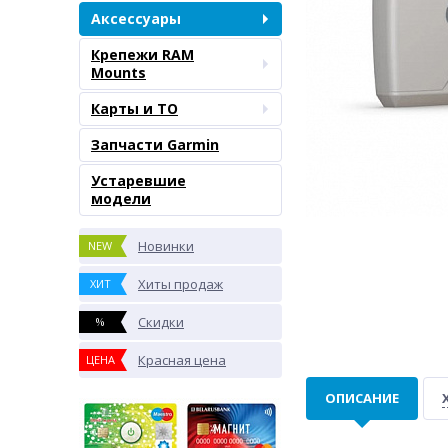
Аксессуары
Крепежи RAM
Mounts
Карты и ТО
Запчасти Garmin
Устаревшие
модели
Новинки
NEW
Хиты продаж
ХИТ
Скидки
%
Красная цена
ЦЕНА
ОПИСАНИЕ