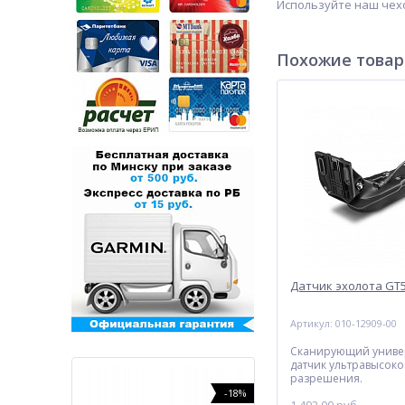
Используйте наш чехо
Похожие това
Датчик эхолота GT
Артикул: 010-12909-00
Сканирующий униве
датчик ультравысоко
разрешения.
-24%
-18%
-35%