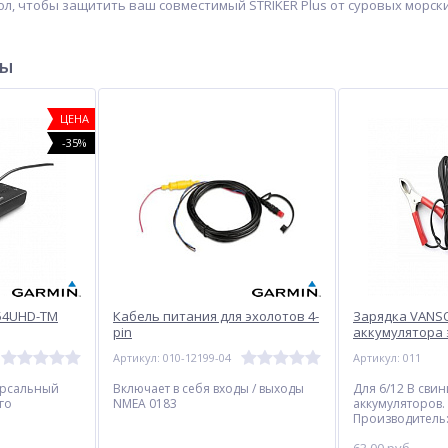
л, чтобы защитить ваш совместимый STRIKER Plus от суровых морских
ры
ЦЕНА
-35%
54UHD-TM
Кабель питания для эхолотов 4-
Зарядка VANSO
pin
аккумулятора 
Артикул: 010-12199-04
Артикул: 011
рсальный
Включает в себя входы / выходы
Для 6/12 В сви
го
NMEA 0183
аккумуляторов.
Производитель