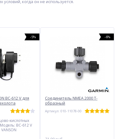
 условий, когда он не используется.
-5%
-6%
N BC-612 V для
Соединитель NMEA 2000 Т-
эхолота
образный
Артикул: 010-11078-00
нцово-кислотных
 Модель: BC-612 V
: VANSON