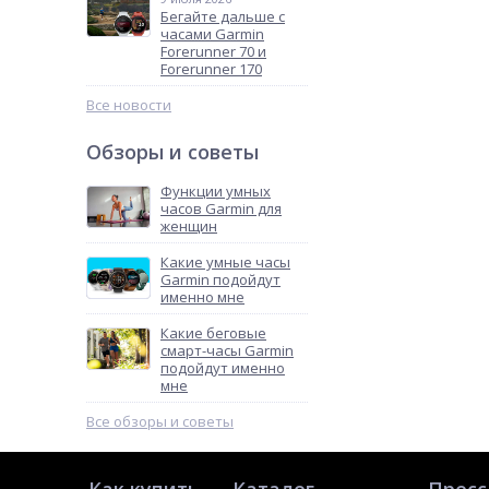
Бегайте дальше с
часами Garmin
Forerunner 70 и
Forerunner 170
Все новости
Обзоры и советы
Функции умных
часов Garmin для
женщин
Какие умные часы
Garmin подойдут
именно мне
Какие беговые
смарт-часы Garmin
подойдут именно
мне
Все обзоры и советы