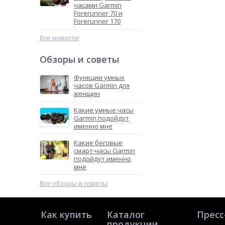
часами Garmin
Forerunner 70 и
Forerunner 170
Все новости
Обзоры и советы
Функции умных
часов Garmin для
женщин
Какие умные часы
Garmin подойдут
именно мне
Какие беговые
смарт-часы Garmin
подойдут именно
мне
Все обзоры и советы
Как купить
Каталог
Пресс
продукции