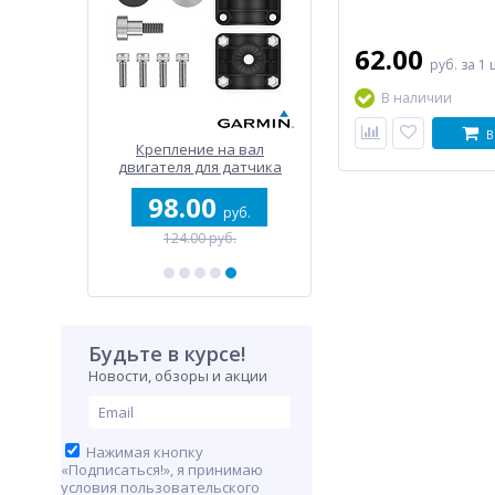
62.00
руб.
за 1 
В наличии
В
очный
Крепление на вал
Поворотное крепление
двигателя для датчика
для Panoptix LiveScope
Panoptix LVS32
98.00
330.00
уб.
руб.
руб.
.
124.00 руб.
497.00 руб.
Будьте в курсе!
Новости, обзоры и акции
Нажимая кнопку
«Подписаться!», я принимаю
условия пользовательского