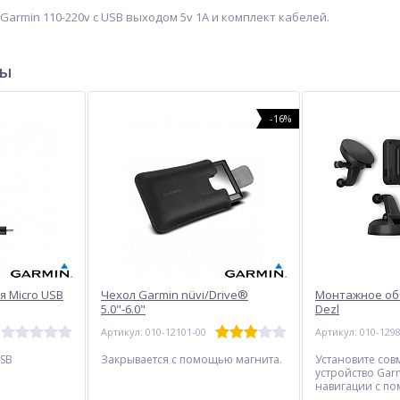
Garmin 110-220v с USB выходом 5v 1A и комплект кабелей.
ры
-16%
я Micro USB
Чехол Garmin nüvi/Drive®
Монтажное об
5.0"-6.0"
Dezl
Артикул: 010-12101-00
Артикул: 010-129
USB
Закрывается с помощью магнита.
Установите сов
34%
устройство Gar
навигации с п
монтажного об