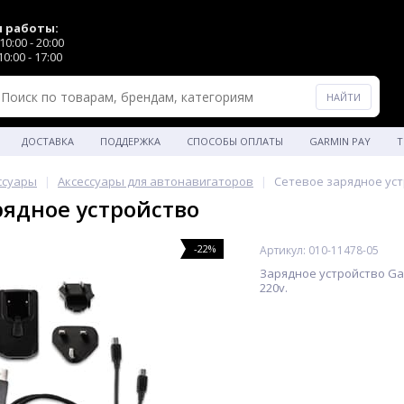
 работы:
0:00 - 20:00
0:00 - 17:00
ДОСТАВКА
ПОДДЕРЖКА
СПОСОБЫ ОПЛАТЫ
GARMIN PAY
Т
ссуары
Аксессуары для автонавигаторов
Сетевое зарядное ус
рядное устройство
-22%
Артикул: 010-11478-05
Зарядное устройство Gar
220v.