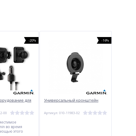
-20%
-16%
орудование для
Универсальный кронштейн
82-00
Артикул: 010-11983-02
местимое
min во время
омощью этого
орудования.