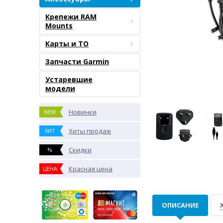
Крепежи RAM
Mounts
Карты и ТО
Запчасти Garmin
Устаревшие
модели
Новинки
NEW
Хиты продаж
ХИТ
Скидки
%
Красная цена
ЦЕНА
ОПИСАНИЕ